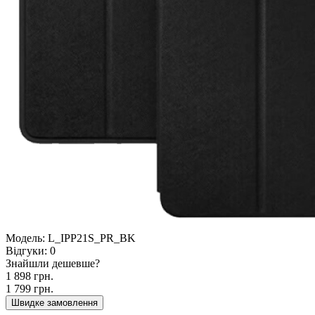
Модель:
L_IPP21S_PR_BK
Відгуки:
0
Знайшли дешевше?
1 898 грн.
1 799 грн.
Швидке замовлення