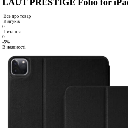
LAUT PRESTIGE Folio for iPad 
Все про товар
Відгуків
0
Питання
0
-5%
В наявності