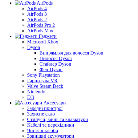
AirPods
AirPods 4
AirPods 3
AirPods 2
AirPods Pro 2
AirPods Max
Гаджети
Microsoft Xbox
Dyson
Випрямляч для волосся Dyson
Пилосос Dyson
Стайлер Dyson
Фен Dyson
Sony Playstation
Гарнитура VR
Valve Steam Deck
Nintendo
DJi
Аксесуари
Зарядні пристрої
Захисне скло
Стилуси, миші та клавіатури
Кабелі та перехідники
Чистячі засоби
Зовнішні акумулятори