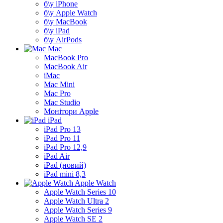
б\у iPhone
б\у Apple Watch
б\у MacBook
б\у iPad
б\у AirPods
Mac
MacBook Pro
MacBook Air
iMac
Mac Mini
Mac Pro
Mac Studio
Монітори Apple
iPad
iPad Pro 13
iPad Pro 11
iPad Pro 12,9
iPad Air
iPad (новий)
iPad mini 8,3
Apple Watch
Apple Watch Series 10
Apple Watch Ultra 2
Apple Watch Series 9
Apple Watch SE 2