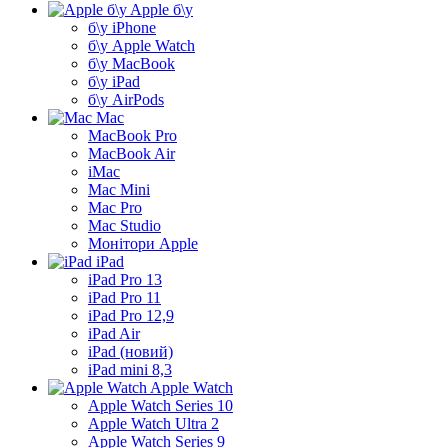
Apple б\у
б\у iPhone
б\у Apple Watch
б\у MacBook
б\у iPad
б\у AirPods
Mac
MacBook Pro
MacBook Air
iMac
Mac Mini
Mac Pro
Mac Studio
Монітори Apple
iPad
iPad Pro 13
iPad Pro 11
iPad Pro 12,9
iPad Air
iPad (новий)
iPad mini 8,3
Apple Watch
Apple Watch Series 10
Apple Watch Ultra 2
Apple Watch Series 9