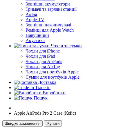
Зовнішні акумулятори
Тримачі та зарядні станції
Airtag
Apple TV
Зовнішні накопичувачі
Ремінці для Apple Watch
Навушники
Акустика
Чохли та сумки
Чохли для iPhone
Чохли для iPad
Чохли для AirPods
Чохли для AirTag
Чохли для ноутбуків Apple
Сумки для ноутбуків Apple
Доставка
Trade-in
Виробники
Пошук
Apple AirPods Pro 2 Case (Кейс)
Швидке замовлення
Купити