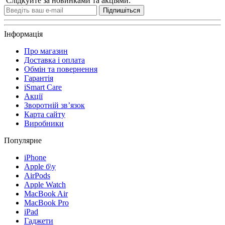
Слідкуйте за новинками та акціями:
Підпишіться
Інформація
Про магазин
Доставка і оплата
Обмін та повернення
Гарантія
iSmart Care
Акції
Зворотній зв’язок
Карта сайту
Виробники
Популярне
iPhone
Apple б\у
AirPods
Apple Watch
MacBook Air
MacBook Pro
iPad
Гаджети