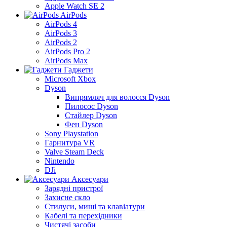
Apple Watch SE 2
AirPods
AirPods 4
AirPods 3
AirPods 2
AirPods Pro 2
AirPods Max
Гаджети
Microsoft Xbox
Dyson
Випрямляч для волосся Dyson
Пилосос Dyson
Стайлер Dyson
Фен Dyson
Sony Playstation
Гарнитура VR
Valve Steam Deck
Nintendo
DJi
Аксесуари
Зарядні пристрої
Захисне скло
Стилуси, миші та клавіатури
Кабелі та перехідники
Чистячі засоби