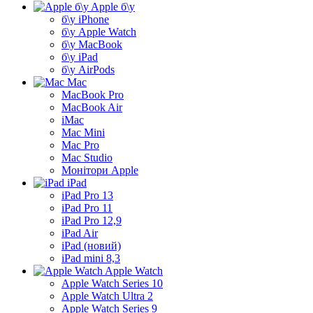
Apple б\у
б\у iPhone
б\у Apple Watch
б\у MacBook
б\у iPad
б\у AirPods
Mac
MacBook Pro
MacBook Air
iMac
Mac Mini
Mac Pro
Mac Studio
Монітори Apple
iPad
iPad Pro 13
iPad Pro 11
iPad Pro 12,9
iPad Air
iPad (новий)
iPad mini 8,3
Apple Watch
Apple Watch Series 10
Apple Watch Ultra 2
Apple Watch Series 9