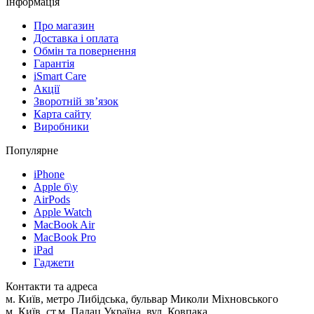
Інформація
Про магазин
Доставка і оплата
Обмін та повернення
Гарантія
iSmart Care
Акції
Зворотній зв’язок
Карта сайту
Виробники
Популярне
iPhone
Apple б\у
AirPods
Apple Watch
MacBook Air
MacBook Pro
iPad
Гаджети
Контакти та адреса
м. Київ, метро Либідська, бульвар Миколи Міхновського
м. Київ, ст.м. Палац Україна, вул. Ковпака