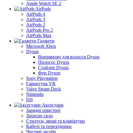
Apple Watch SE 2
AirPods
AirPods 4
AirPods 3
AirPods 2
AirPods Pro 2
AirPods Max
Гаджети
Microsoft Xbox
Dyson
Випрямляч для волосся Dyson
Пилосос Dyson
Стайлер Dyson
Фен Dyson
Sony Playstation
Гарнитура VR
Valve Steam Deck
Nintendo
DJi
Аксесуари
Зарядні пристрої
Захисне скло
Стилуси, миші та клавіатури
Кабелі та перехідники
Чистячі засоби