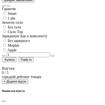
Швидке замовлення
Гарантія
Smart
1 рік
Захисне скло
Без скла
Скло Top
Зарядне(не йде в комплекті)
Без зарядного
Mophie
Apple
Купити
Trade In
Відгуки
0
/ 5
середній рейтинг товару
+ Додати відгук
Написати відгук