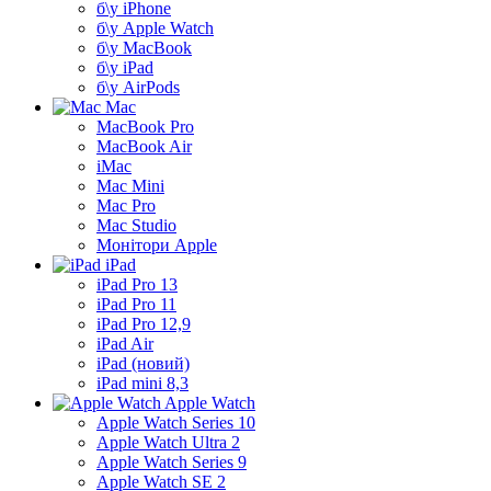
б\у iPhone
б\у Apple Watch
б\у MacBook
б\у iPad
б\у AirPods
Mac
MacBook Pro
MacBook Air
iMac
Mac Mini
Mac Pro
Mac Studio
Монітори Apple
iPad
iPad Pro 13
iPad Pro 11
iPad Pro 12,9
iPad Air
iPad (новий)
iPad mini 8,3
Apple Watch
Apple Watch Series 10
Apple Watch Ultra 2
Apple Watch Series 9
Apple Watch SE 2