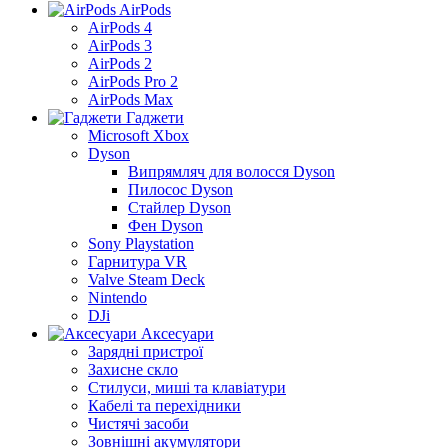
AirPods
AirPods 4
AirPods 3
AirPods 2
AirPods Pro 2
AirPods Max
Гаджети
Microsoft Xbox
Dyson
Випрямляч для волосся Dyson
Пилосос Dyson
Стайлер Dyson
Фен Dyson
Sony Playstation
Гарнитура VR
Valve Steam Deck
Nintendo
DJi
Аксесуари
Зарядні пристрої
Захисне скло
Стилуси, миші та клавіатури
Кабелі та перехідники
Чистячі засоби
Зовнішні акумулятори