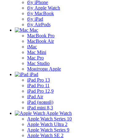
б\у iPhone
б\у Apple Watch
б\у MacBook
б\у iPad
б\у AirPods
Mac
MacBook Pro
MacBook Air
iMac
Mac Mini
Mac Pro
Mac Studio
Монітори Apple
iPad
iPad Pro 13
iPad Pro 11
iPad Pro 12,9
iPad Air
iPad (новий)
iPad mini 8,3
Apple Watch
Apple Watch Series 10
Apple Watch Ultra 2
Apple Watch Series 9
Apple Watch SE 2