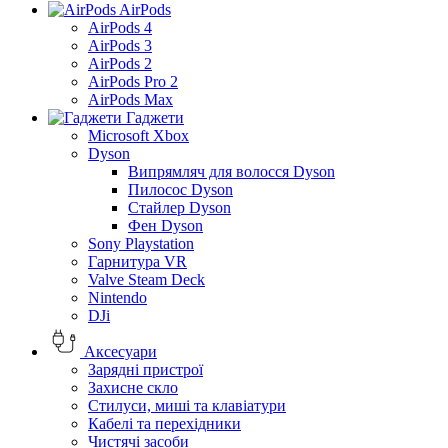
AirPods
AirPods 4
AirPods 3
AirPods 2
AirPods Pro 2
AirPods Max
Гаджети
Microsoft Xbox
Dyson
Випрямляч для волосся Dyson
Пилосос Dyson
Стайлер Dyson
Фен Dyson
Sony Playstation
Гарнитура VR
Valve Steam Deck
Nintendo
DJi
Аксесуари
Зарядні пристрої
Захисне скло
Стилуси, миші та клавіатури
Кабелі та перехідники
Чистячі засоби