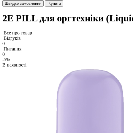
Швидке замовлення
Купити
2E PILL для оргтехніки (Liquid
Все про товар
Відгуків
0
Питання
0
-5%
В наявності