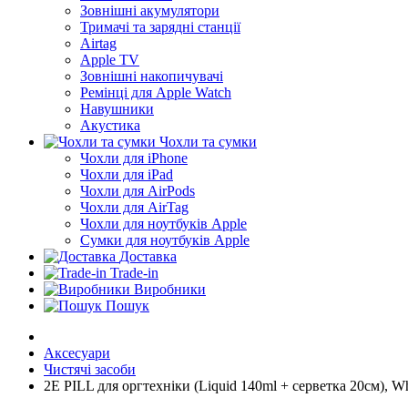
Зовнішні акумулятори
Тримачі та зарядні станції
Airtag
Apple TV
Зовнішні накопичувачі
Ремінці для Apple Watch
Навушники
Акустика
Чохли та сумки
Чохли для iPhone
Чохли для iPad
Чохли для AirPods
Чохли для AirTag
Чохли для ноутбуків Apple
Сумки для ноутбуків Apple
Доставка
Trade-in
Виробники
Пошук
Аксесуари
Чистячі засоби
2E PILL для оргтехніки (Liquid 140ml + серветка 20см), Whi