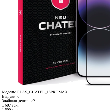
Модель:
GLAS_CHATEL_15PROMAX
Відгуки:
0
Знайшли дешевше?
1 687 грн.
1 599 грн.