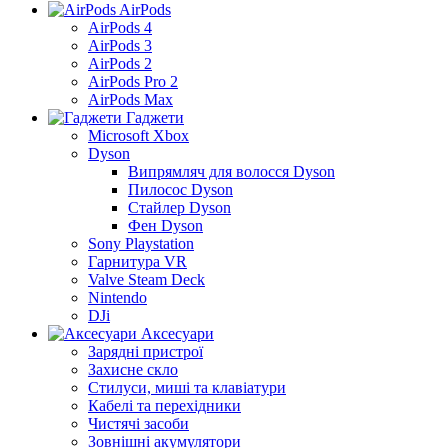
AirPods
AirPods 4
AirPods 3
AirPods 2
AirPods Pro 2
AirPods Max
Гаджети
Microsoft Xbox
Dyson
Випрямляч для волосся Dyson
Пилосос Dyson
Стайлер Dyson
Фен Dyson
Sony Playstation
Гарнитура VR
Valve Steam Deck
Nintendo
DJi
Аксесуари
Зарядні пристрої
Захисне скло
Стилуси, миші та клавіатури
Кабелі та перехідники
Чистячі засоби
Зовнішні акумулятори