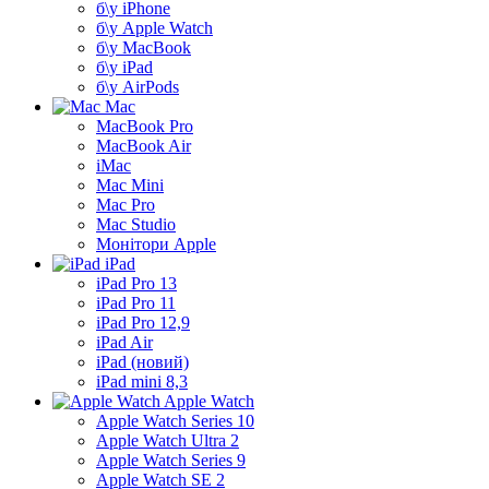
б\у iPhone
б\у Apple Watch
б\у MacBook
б\у iPad
б\у AirPods
Mac
MacBook Pro
MacBook Air
iMac
Mac Mini
Mac Pro
Mac Studio
Монітори Apple
iPad
iPad Pro 13
iPad Pro 11
iPad Pro 12,9
iPad Air
iPad (новий)
iPad mini 8,3
Apple Watch
Apple Watch Series 10
Apple Watch Ultra 2
Apple Watch Series 9
Apple Watch SE 2