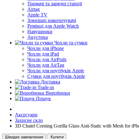
Тримачі та зарядні станції
Airtag
Apple TV
Зовнішні накопичувачі
Ремінці для Apple Watch
Навушники
Акустика
Чохли та сумки
Чохли для iPhone
Чохли для iPad
Чохли для AirPods
Чохли для AirTag
Чохли для ноутбуків Apple
Сумки для ноутбуків Apple
Доставка
Trade-in
Виробники
Пошук
Аксесуари
Захисне скло
3D Chatel Corning Gorilla Glass Anti-Static with Mesh for iP
Швидке замовлення
Купити