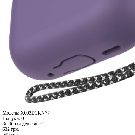
Модель:
X003ECKN77
Відгуки:
0
Знайшли дешевше?
632 грн.
599 грн.