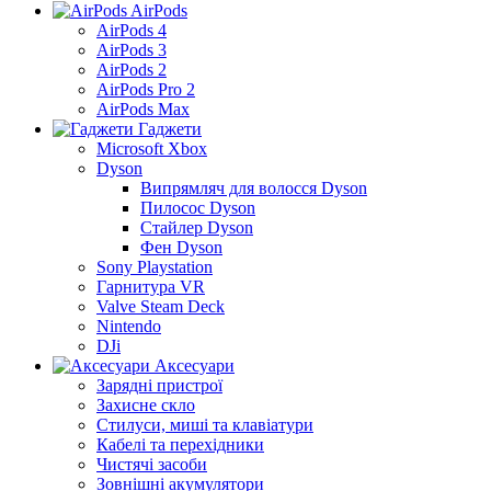
AirPods
AirPods 4
AirPods 3
AirPods 2
AirPods Pro 2
AirPods Max
Гаджети
Microsoft Xbox
Dyson
Випрямляч для волосся Dyson
Пилосос Dyson
Стайлер Dyson
Фен Dyson
Sony Playstation
Гарнитура VR
Valve Steam Deck
Nintendo
DJi
Аксесуари
Зарядні пристрої
Захисне скло
Стилуси, миші та клавіатури
Кабелі та перехідники
Чистячі засоби
Зовнішні акумулятори