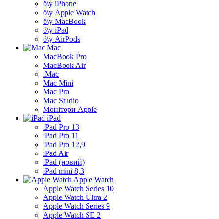
б\у iPhone
б\у Apple Watch
б\у MacBook
б\у iPad
б\у AirPods
Mac
MacBook Pro
MacBook Air
iMac
Mac Mini
Mac Pro
Mac Studio
Монітори Apple
iPad
iPad Pro 13
iPad Pro 11
iPad Pro 12,9
iPad Air
iPad (новий)
iPad mini 8,3
Apple Watch
Apple Watch Series 10
Apple Watch Ultra 2
Apple Watch Series 9
Apple Watch SE 2