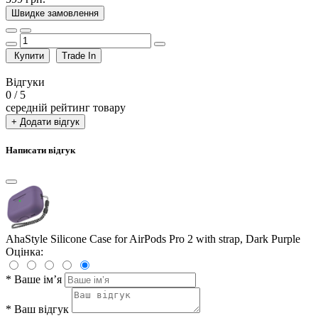
Швидке замовлення
Купити
Trade In
Відгуки
0
/ 5
середній рейтинг товару
+ Додати відгук
Написати відгук
AhaStyle Silicone Case for AirPods Pro 2 with strap, Dark Purple
Оцінка:
*
Ваше ім’я
*
Ваш відгук