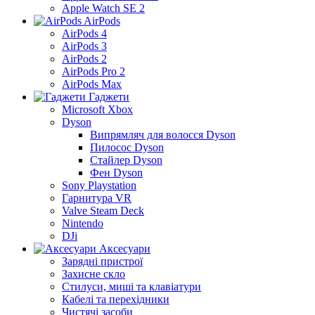
Apple Watch SE 2
AirPods
AirPods 4
AirPods 3
AirPods 2
AirPods Pro 2
AirPods Max
Гаджети
Microsoft Xbox
Dyson
Випрямляч для волосся Dyson
Пилосос Dyson
Стайлер Dyson
Фен Dyson
Sony Playstation
Гарнитура VR
Valve Steam Deck
Nintendo
DJi
Аксесуари
Зарядні пристрої
Захисне скло
Стилуси, миші та клавіатури
Кабелі та перехідники
Чистячі засоби