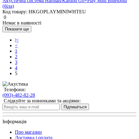
Акустична система Harman/Kardon Go+Play Mini Bluetooth
(біла)
Код товару:
HKGOPLAYMINIWHTEU
0
Немає в наявності
Показати ще
|<
<
1
2
3
4
5
Телефони:
(093)-482-82-28
Слідкуйте за новинками та акціями:
Підпишіться
Інформація
Про магазин
Доставка і оплата