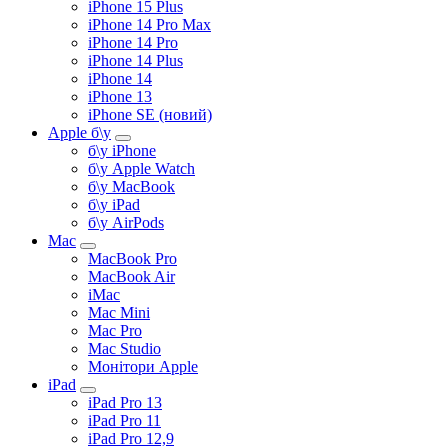
iPhone 15 Plus
iPhone 14 Pro Max
iPhone 14 Pro
iPhone 14 Plus
iPhone 14
iPhone 13
iPhone SE (новий)
Apple б\у
б\у iPhone
б\у Apple Watch
б\у MacBook
б\у iPad
б\у AirPods
Mac
MacBook Pro
MacBook Air
iMac
Mac Mini
Mac Pro
Mac Studio
Монітори Apple
iPad
iPad Pro 13
iPad Pro 11
iPad Pro 12,9