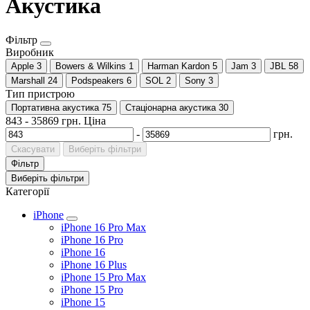
Акустика
Фільтр
Виробник
Apple
3
Bowers & Wilkins
1
Harman Kardon
5
Jam
3
JBL
58
Marshall
24
Podspeakers
6
SOL
2
Sony
3
Тип пристрою
Портативна акустика
75
Стаціонарна акустика
30
843
-
35869
грн.
Ціна
-
грн.
Скасувати
Виберіть фільтри
Фільтр
Виберіть фільтри
Категорії
iPhone
iPhone 16 Pro Max
iPhone 16 Pro
iPhone 16
iPhone 16 Plus
iPhone 15 Pro Max
iPhone 15 Pro
iPhone 15