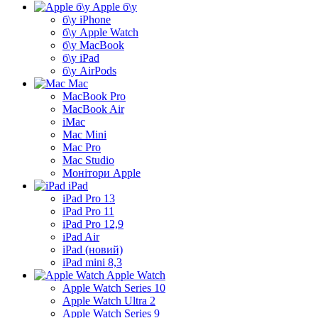
Apple б\у
б\у iPhone
б\у Apple Watch
б\у MacBook
б\у iPad
б\у AirPods
Mac
MacBook Pro
MacBook Air
iMac
Mac Mini
Mac Pro
Mac Studio
Монітори Apple
iPad
iPad Pro 13
iPad Pro 11
iPad Pro 12,9
iPad Air
iPad (новий)
iPad mini 8,3
Apple Watch
Apple Watch Series 10
Apple Watch Ultra 2
Apple Watch Series 9