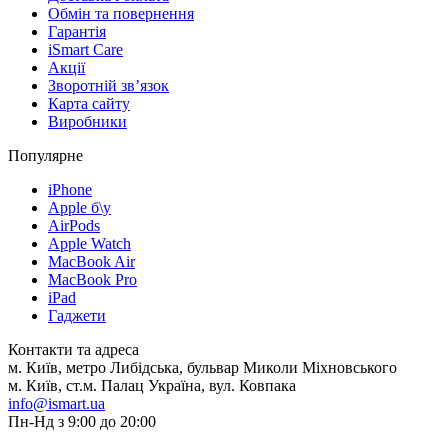
Обмін та повернення
Гарантія
iSmart Care
Акції
Зворотній зв’язок
Карта сайту
Виробники
Популярне
iPhone
Apple б\у
AirPods
Apple Watch
MacBook Air
MacBook Pro
iPad
Гаджети
Контакти та адреса
м. Київ, метро Либідська, бульвар Миколи Міхновського
м. Київ, ст.м. Палац Україна, вул. Ковпака
info@ismart.ua
Пн-Нд з 9:00 до 20:00