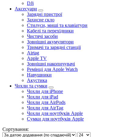
DJi
Аксесуари
Зарядні пристрої
Захисне скло
Стилуси, миші та клавіатури
Кабелі та перехідники
Чистячі засоби
Зовнішні акумулятори
Тримачі та зарядні станції
Airtag
Apple TV
Зовнішні накопичувачі
Ремінці для Apple Watch
Навушники
Акустика
Чохли та сумки
Чохли для iPhone
Чохли для iPad
Чохли для AirPods
Чохли для AirTag
Чохли для ноутбуків Apple
Сумки для ноутбуків Apple
Сортування: