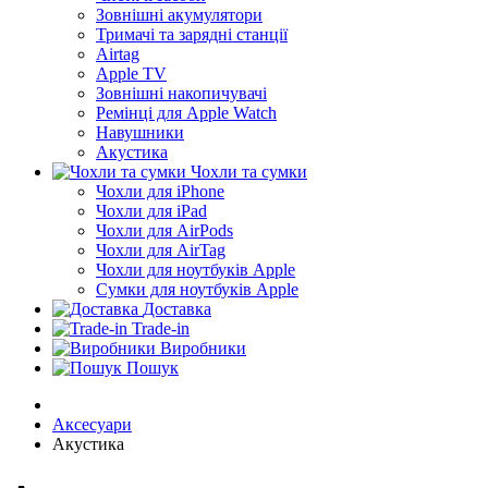
Зовнішні акумулятори
Тримачі та зарядні станції
Airtag
Apple TV
Зовнішні накопичувачі
Ремінці для Apple Watch
Навушники
Акустика
Чохли та сумки
Чохли для iPhone
Чохли для iPad
Чохли для AirPods
Чохли для AirTag
Чохли для ноутбуків Apple
Сумки для ноутбуків Apple
Доставка
Trade-in
Виробники
Пошук
Аксесуари
Акустика