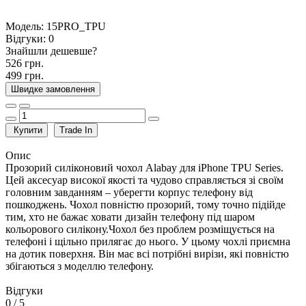
Модель:
15PRO_TPU
Відгуки:
0
Знайшли дешевше?
526 грн.
499 грн.
Швидке замовлення
Купити
Trade In
Опис
Прозорий силіконовий чохол Alabay для iPhone TPU Series.
Цей аксесуар високої якості та чудово справляється зі своїм
головним завданням – уберегти корпус телефону від
пошкоджень. Чохол повністю прозорий, тому точно підійде
тим, хто не бажає ховати дизайн телефону під шаром
кольорового силікону.Чохол без проблем розміщується на
телефоні і щільно прилягає до нього. У цьому чохлі приємна
на дотик поверхня. Він має всі потрібні вирізи, які повністю
збігаються з моделлю телефону.
Відгуки
0
/ 5