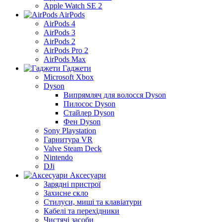
Apple Watch SE 2
AirPods
AirPods 4
AirPods 3
AirPods 2
AirPods Pro 2
AirPods Max
Гаджети
Microsoft Xbox
Dyson
Випрямляч для волосся Dyson
Пилосос Dyson
Стайлер Dyson
Фен Dyson
Sony Playstation
Гарнитура VR
Valve Steam Deck
Nintendo
DJi
Аксесуари
Зарядні пристрої
Захисне скло
Стилуси, миші та клавіатури
Кабелі та перехідники
Чистячі засоби