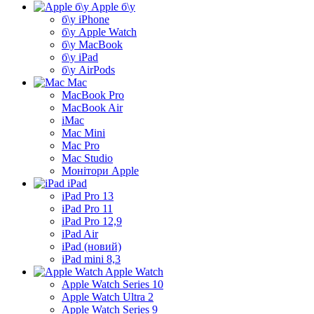
Apple б\у
б\у iPhone
б\у Apple Watch
б\у MacBook
б\у iPad
б\у AirPods
Mac
MacBook Pro
MacBook Air
iMac
Mac Mini
Mac Pro
Mac Studio
Монітори Apple
iPad
iPad Pro 13
iPad Pro 11
iPad Pro 12,9
iPad Air
iPad (новий)
iPad mini 8,3
Apple Watch
Apple Watch Series 10
Apple Watch Ultra 2
Apple Watch Series 9