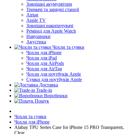
Зовнішні акумулятори
Тримачі та зарядні станції
Airtag
Apple TV
Зовнішні накопичувачі
Ремінці для Apple Watch
Навушники
Акустика
Чохли та сумки
Чохли для iPhone
Чохли для iPad
Чохли для AirPods
Чохли для AirTag
Чохли для ноутбуків Apple
Сумки для ноутбуків Apple
Доставка
Trade-in
Виробники
Пошук
Чохли та сумки
Чохли для iPhone
Alabay TPU Series Case for iPhone 15 PRO Transparent,
Clear