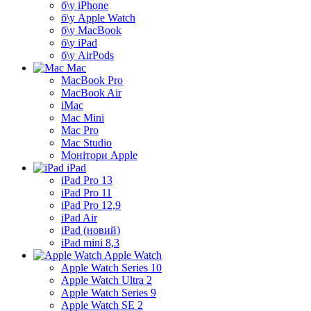
б\у iPhone
б\у Apple Watch
б\у MacBook
б\у iPad
б\у AirPods
Mac
MacBook Pro
MacBook Air
iMac
Mac Mini
Mac Pro
Mac Studio
Монітори Apple
iPad
iPad Pro 13
iPad Pro 11
iPad Pro 12,9
iPad Air
iPad (новий)
iPad mini 8,3
Apple Watch
Apple Watch Series 10
Apple Watch Ultra 2
Apple Watch Series 9
Apple Watch SE 2