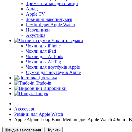
Тримачі та зарядні станції
Airtag
Apple TV
Зовнішні накопичувачі
Ремінці для Apple Watch
Навушники
Акустика
Чохли та сумки
Чохли для iPhone
Чохли для iPad
Чохли для AirPods
Чохли для AirTag
Чохли для ноутбуків Apple
Сумки для ноутбуків Apple
Доставка
Trade-in
Виробники
Пошук
Аксесуари
Ремінці для Apple Watch
Apple Alpine Loop Band Medium для Apple Watch 49mm - B
Швидке замовлення
Купити