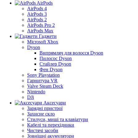
AirPods
AirPods 4
AirPods 3
AirPods 2
AirPods Pro 2
AirPods Max
Гаджети
Microsoft Xbox
Dyson
Випрямляч для волосся Dyson
Пилосос Dyson
Стайлер Dyson
Фен Dyson
Sony Playstation
Гарнитура VR
Valve Steam Deck
Nintendo
DJi
Аксесуари
Зарядні пристрої
Захисне скло
Стилуси, миші та клавіатури
Кабелі та перехідники
Чистячі засоби
Зовнішні акумулятори