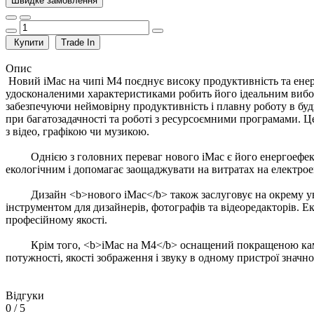
Швидке замовлення
Купити
Trade In
Опис
Новий iMac на чипі M4 поєднує високу продуктивність та енер
удосконаленими характеристиками робить його ідеальним вибор
забезпечуючи неймовірну продуктивність і плавну роботу в бу
при багатозадачності та роботі з ресурсоємними програмами. Ц
з відео, графікою чи музикою.
Однією з головних переваг нового iMac є його енергоефек
екологічним і допомагає заощаджувати на витратах на електроен
Дизайн <b>нового iMac</b> також заслуговує на окрему ув
інструментом для дизайнерів, фотографів та відеоредакторів.
професійному якості.
Крім того, <b>iMac на M4</b> оснащений покращеною каме
потужності, якості зображення і звуку в одному пристрої значн
Відгуки
0
/ 5