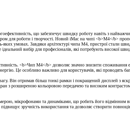
гоефективність, що забезпечує швидку роботу навіть з найважч
ом для роботи і творчості. Новий iMac на чипі <b>M4</b> проп
дь-яких умовах. Завдяки архітектурі чипа M4, пристрої стали 
е ідеальний вибір для професіоналів, які потребують високої шв
тивність. <b>Чип M4</b> дозволяє значно знизити споживання ен
ергію. Це особливо важливо для користувачів, які проводять баг
агу. Він отримав більш тонкі рамки і покращений дисплей з яск
 Екран з розширеною кольоровою передачею та високим контрастом
рою, мікрофонами та динаміками, що робить його відмінним ви
о підвищує зручність використання та дозволяє створити повноці