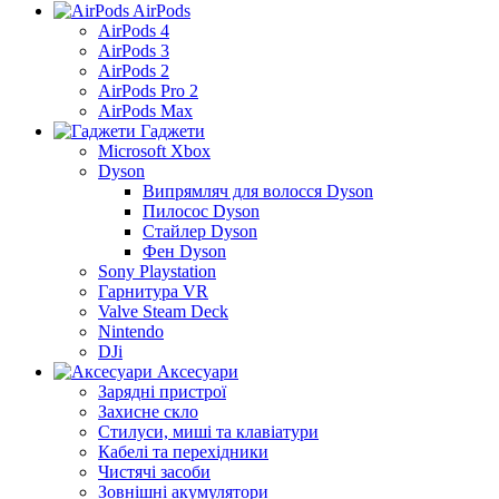
AirPods
AirPods 4
AirPods 3
AirPods 2
AirPods Pro 2
AirPods Max
Гаджети
Microsoft Xbox
Dyson
Випрямляч для волосся Dyson
Пилосос Dyson
Стайлер Dyson
Фен Dyson
Sony Playstation
Гарнитура VR
Valve Steam Deck
Nintendo
DJi
Аксесуари
Зарядні пристрої
Захисне скло
Стилуси, миші та клавіатури
Кабелі та перехідники
Чистячі засоби
Зовнішні акумулятори