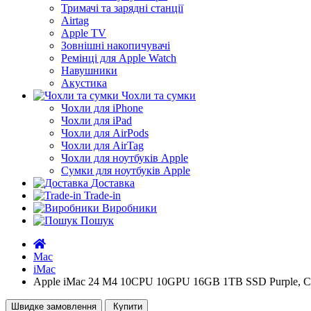
Тримачі та зарядні станції
Airtag
Apple TV
Зовнішні накопичувачі
Ремінці для Apple Watch
Навушники
Акустика
Чохли та сумки
Чохли для iPhone
Чохли для iPad
Чохли для AirPods
Чохли для AirTag
Чохли для ноутбуків Apple
Сумки для ноутбуків Apple
Доставка
Trade-in
Виробники
Пошук
Mac
iMac
Apple iMac 24 M4 10CPU 10GPU 16GB 1TB SSD Purple, C
Швидке замовлення
Купити