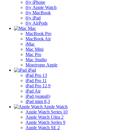
б\у iPhone
б\у Apple Watch
б\у MacBook
б\у iPad
б\у AirPods
Mac
MacBook Pro
MacBook Air
iMac
Mac Mini
Mac Pro
Mac Studio
Монітори Apple
iPad
iPad Pro 13
iPad Pro 11
iPad Pro 12,9
iPad Air
iPad (новий)
iPad mini 8,3
Apple Watch
Apple Watch Series 10
Apple Watch Ultra 2
Apple Watch Series 9
Apple Watch SE 2