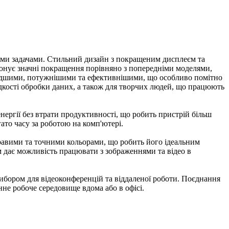
ими задачами. Стильний дизайн з покращеним дисплеєм та
онує значні покращення порівняно з попередніми моделями,
швидшими, потужнішими та ефективнішими, що особливо помітно
идкості обробки даних, а також для творчих людей, що працюють
ергії без втрати продуктивності, що робить пристрій більш
ато часу за роботою на комп'ютері.
равими та точними кольорами, що робить його ідеальним
 дає можливість працювати з зображеннями та відео в
бором для відеоконференцій та віддаленої роботи. Поєднання
нне робоче середовище вдома або в офісі.