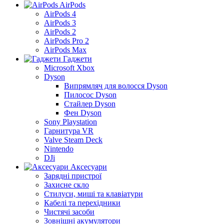
AirPods
AirPods 4
AirPods 3
AirPods 2
AirPods Pro 2
AirPods Max
Гаджети
Microsoft Xbox
Dyson
Випрямляч для волосся Dyson
Пилосос Dyson
Стайлер Dyson
Фен Dyson
Sony Playstation
Гарнитура VR
Valve Steam Deck
Nintendo
DJi
Аксесуари
Зарядні пристрої
Захисне скло
Стилуси, миші та клавіатури
Кабелі та перехідники
Чистячі засоби
Зовнішні акумулятори