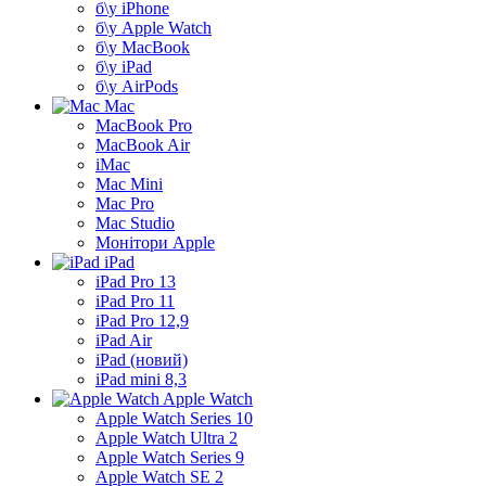
б\у iPhone
б\у Apple Watch
б\у MacBook
б\у iPad
б\у AirPods
Mac
MacBook Pro
MacBook Air
iMac
Mac Mini
Mac Pro
Mac Studio
Монітори Apple
iPad
iPad Pro 13
iPad Pro 11
iPad Pro 12,9
iPad Air
iPad (новий)
iPad mini 8,3
Apple Watch
Apple Watch Series 10
Apple Watch Ultra 2
Apple Watch Series 9
Apple Watch SE 2