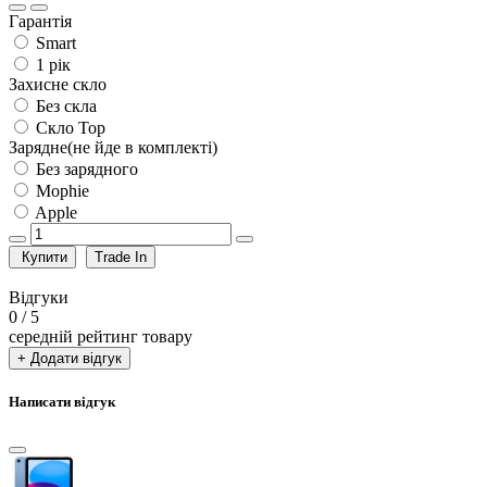
Гарантія
Smart
1 рік
Захисне скло
Без скла
Скло Top
Зарядне(не йде в комплекті)
Без зарядного
Mophie
Apple
Купити
Trade In
Відгуки
0
/ 5
середній рейтинг товару
+ Додати відгук
Написати відгук