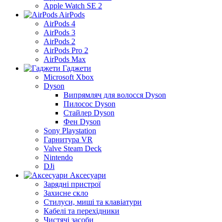
Apple Watch SE 2
AirPods
AirPods 4
AirPods 3
AirPods 2
AirPods Pro 2
AirPods Max
Гаджети
Microsoft Xbox
Dyson
Випрямляч для волосся Dyson
Пилосос Dyson
Стайлер Dyson
Фен Dyson
Sony Playstation
Гарнитура VR
Valve Steam Deck
Nintendo
DJi
Аксесуари
Зарядні пристрої
Захисне скло
Стилуси, миші та клавіатури
Кабелі та перехідники
Чистячі засоби