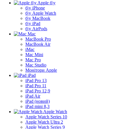
Apple б\у
б\у iPhone
б\у Apple Watch
б\у MacBook
б\у iPad
б\у AirPods
Mac
MacBook Pro
MacBook Air
iMac
Mac Mini
Mac Pro
Mac Studio
Монітори Apple
iPad
iPad Pro 13
iPad Pro 11
iPad Pro 12,9
iPad Air
iPad (новий)
iPad mini 8,3
Apple Watch
Apple Watch Series 10
Apple Watch Ultra 2
Apple Watch Series 9