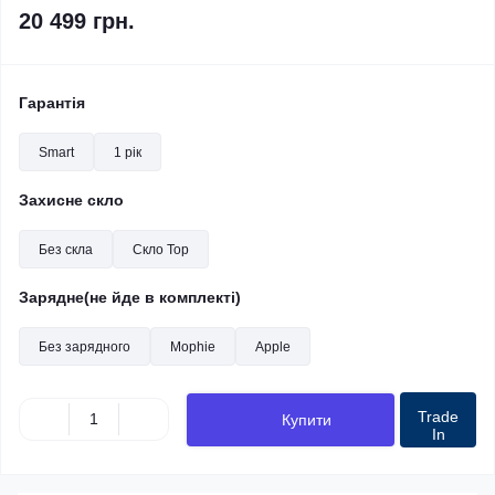
20 499 грн.
Гарантія
Smart
1 рік
Захисне скло
Без скла
Скло Top
Зарядне(не йде в комплекті)
Без зарядного
Mophie
Apple
Trade
Купити
In