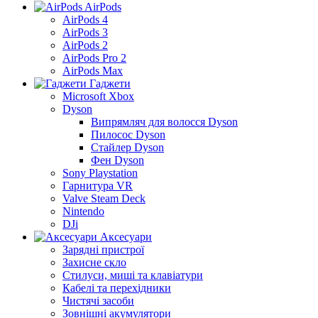
AirPods
AirPods 4
AirPods 3
AirPods 2
AirPods Pro 2
AirPods Max
Гаджети
Microsoft Xbox
Dyson
Випрямляч для волосся Dyson
Пилосос Dyson
Стайлер Dyson
Фен Dyson
Sony Playstation
Гарнитура VR
Valve Steam Deck
Nintendo
DJi
Аксесуари
Зарядні пристрої
Захисне скло
Стилуси, миші та клавіатури
Кабелі та перехідники
Чистячі засоби
Зовнішні акумулятори