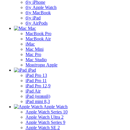
б\у iPhone
б\у Apple Watch
б\у MacBook
б\у iPad
б\у AirPods
Mac
MacBook Pro
MacBook Air
iMac
Mac Mini
Mac Pro
Mac Studio
Монітори Apple
iPad
iPad Pro 13
iPad Pro 11
iPad Pro 12,9
iPad Air
iPad (новий)
iPad mini 8,3
Apple Watch
Apple Watch Series 10
Apple Watch Ultra 2
Apple Watch Series 9
Apple Watch SE 2