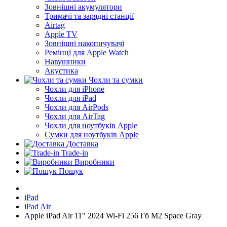
Зовнішні акумулятори
Тримачі та зарядні станції
Airtag
Apple TV
Зовнішні накопичувачі
Ремінці для Apple Watch
Навушники
Акустика
Чохли та сумки
Чохли для iPhone
Чохли для iPad
Чохли для AirPods
Чохли для AirTag
Чохли для ноутбуків Apple
Сумки для ноутбуків Apple
Доставка
Trade-in
Виробники
Пошук
iPad
iPad Air
Apple iPad Air 11" 2024 Wi-Fi 256 Гб M2 Space Gray