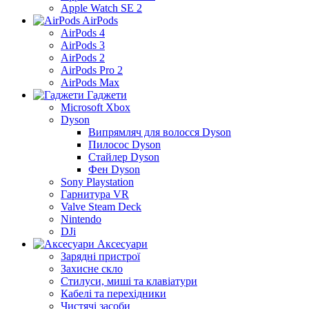
Apple Watch SE 2
AirPods
AirPods 4
AirPods 3
AirPods 2
AirPods Pro 2
AirPods Max
Гаджети
Microsoft Xbox
Dyson
Випрямляч для волосся Dyson
Пилосос Dyson
Стайлер Dyson
Фен Dyson
Sony Playstation
Гарнитура VR
Valve Steam Deck
Nintendo
DJi
Аксесуари
Зарядні пристрої
Захисне скло
Стилуси, миші та клавіатури
Кабелі та перехідники
Чистячі засоби