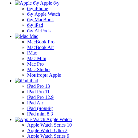
Apple б\у
б\у iPhone
б\у Apple Watch
б\у MacBook
б\у iPad
б\у AirPods
Mac
MacBook Pro
MacBook Air
iMac
Mac Mini
Mac Pro
Mac Studio
Монітори Apple
iPad
iPad Pro 13
iPad Pro 11
iPad Pro 12,9
iPad Air
iPad (новий)
iPad mini 8,3
Apple Watch
Apple Watch Series 10
Apple Watch Ultra 2
Apple Watch Series 9