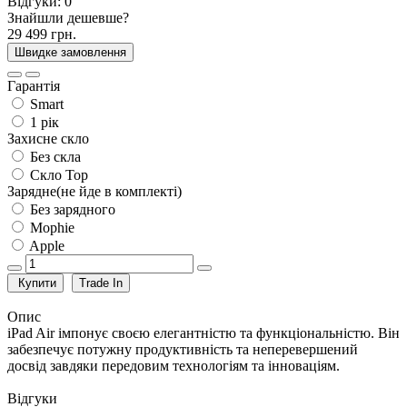
Відгуки:
0
Знайшли дешевше?
29 499 грн.
Швидке замовлення
Гарантія
Smart
1 рік
Захисне скло
Без скла
Скло Top
Зарядне(не йде в комплекті)
Без зарядного
Mophie
Apple
Купити
Trade In
Опис
iPad Air імпонує своєю елегантністю та функціональністю. Він
забезпечує потужну продуктивність та неперевершений
досвід завдяки передовим технологіям та інноваціям.
Відгуки