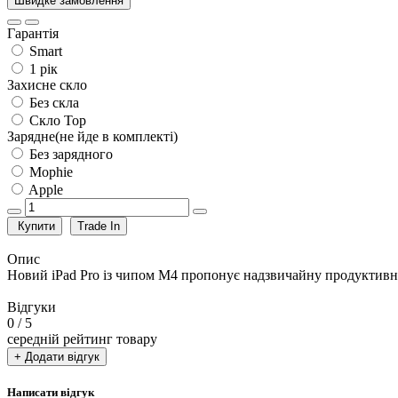
Швидке замовлення
Гарантія
Smart
1 рік
Захисне скло
Без скла
Скло Top
Зарядне(не йде в комплекті)
Без зарядного
Mophie
Apple
Купити
Trade In
Опис
Новий iPad Pro із чипом M4 пропонує надзвичайну продуктивні
Відгуки
0
/ 5
середній рейтинг товару
+ Додати відгук
Написати відгук