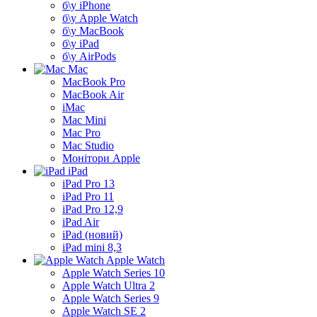
б\у iPhone
б\у Apple Watch
б\у MacBook
б\у iPad
б\у AirPods
Mac
MacBook Pro
MacBook Air
iMac
Mac Mini
Mac Pro
Mac Studio
Монітори Apple
iPad
iPad Pro 13
iPad Pro 11
iPad Pro 12,9
iPad Air
iPad (новий)
iPad mini 8,3
Apple Watch
Apple Watch Series 10
Apple Watch Ultra 2
Apple Watch Series 9
Apple Watch SE 2