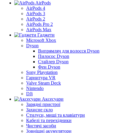
AirPods
AirPods 4
AirPods 3
AirPods 2
AirPods Pro 2
AirPods Max
Гаджети
Microsoft Xbox
Dyson
Випрямляч для волосся Dyson
Пилосос Dyson
Стайлер Dyson
Фен Dyson
Sony Playstation
Гарнитура VR
Valve Steam Deck
Nintendo
DJi
Аксесуари
Зарядні пристрої
Захисне скло
Стилуси, миші та клавіатури
Кабелі та перехідники
Чистячі засоби
Зовнішні акумулятори