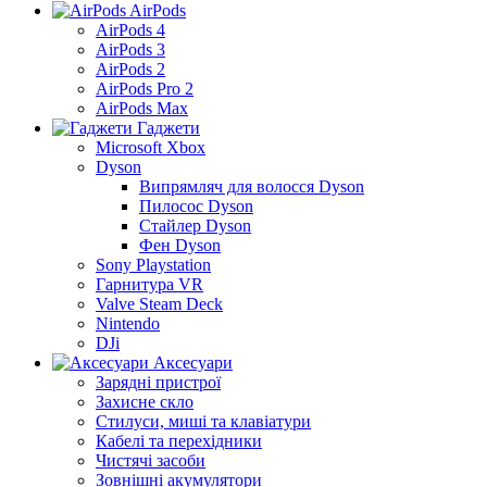
AirPods
AirPods 4
AirPods 3
AirPods 2
AirPods Pro 2
AirPods Max
Гаджети
Microsoft Xbox
Dyson
Випрямляч для волосся Dyson
Пилосос Dyson
Стайлер Dyson
Фен Dyson
Sony Playstation
Гарнитура VR
Valve Steam Deck
Nintendo
DJi
Аксесуари
Зарядні пристрої
Захисне скло
Стилуси, миші та клавіатури
Кабелі та перехідники
Чистячі засоби
Зовнішні акумулятори