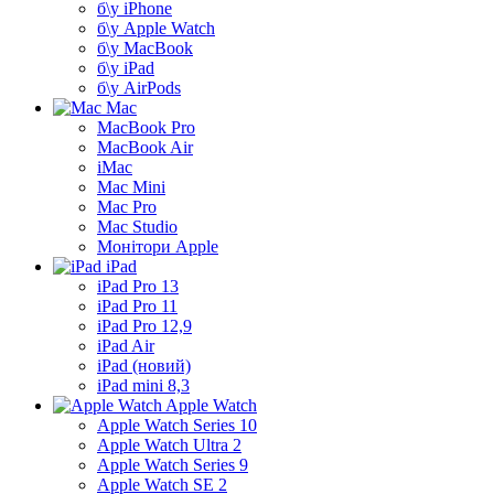
б\у iPhone
б\у Apple Watch
б\у MacBook
б\у iPad
б\у AirPods
Mac
MacBook Pro
MacBook Air
iMac
Mac Mini
Mac Pro
Mac Studio
Монітори Apple
iPad
iPad Pro 13
iPad Pro 11
iPad Pro 12,9
iPad Air
iPad (новий)
iPad mini 8,3
Apple Watch
Apple Watch Series 10
Apple Watch Ultra 2
Apple Watch Series 9
Apple Watch SE 2