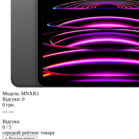
Модель:
MNXR3
Відгуки:
0
0 грн.
Відгуки
0
/ 5
середній рейтинг товару
+ Додати відгук