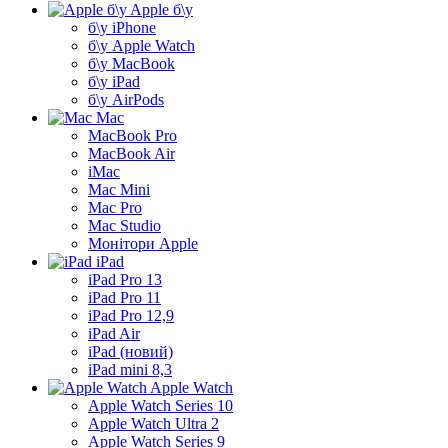
Apple б\у
б\у iPhone
б\у Apple Watch
б\у MacBook
б\у iPad
б\у AirPods
Mac
MacBook Pro
MacBook Air
iMac
Mac Mini
Mac Pro
Mac Studio
Монітори Apple
iPad
iPad Pro 13
iPad Pro 11
iPad Pro 12,9
iPad Air
iPad (новий)
iPad mini 8,3
Apple Watch
Apple Watch Series 10
Apple Watch Ultra 2
Apple Watch Series 9