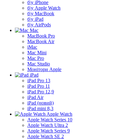
б\у iPhone
б\у Apple Watch
б\у MacBook
б\у iPad
б\у AirPods
Mac
MacBook Pro
MacBook Air
iMac
Mac Mini
Mac Pro
Mac Studio
Монітори Apple
iPad
iPad Pro 13
iPad Pro 11
iPad Pro 12,9
iPad Air
iPad (новий)
iPad mini 8,3
Apple Watch
Apple Watch Series 10
Apple Watch Ultra 2
Apple Watch Series 9
Apple Watch SE 2