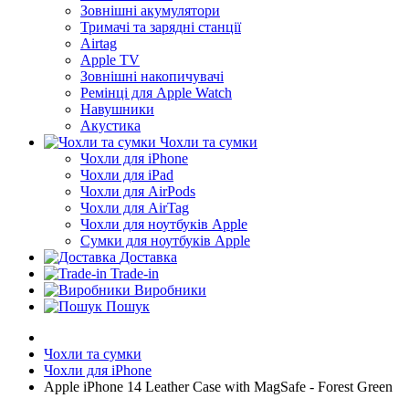
Зовнішні акумулятори
Тримачі та зарядні станції
Airtag
Apple TV
Зовнішні накопичувачі
Ремінці для Apple Watch
Навушники
Акустика
Чохли та сумки
Чохли для iPhone
Чохли для iPad
Чохли для AirPods
Чохли для AirTag
Чохли для ноутбуків Apple
Сумки для ноутбуків Apple
Доставка
Trade-in
Виробники
Пошук
Чохли та сумки
Чохли для iPhone
Apple iPhone 14 Leather Case with MagSafe - Forest Green