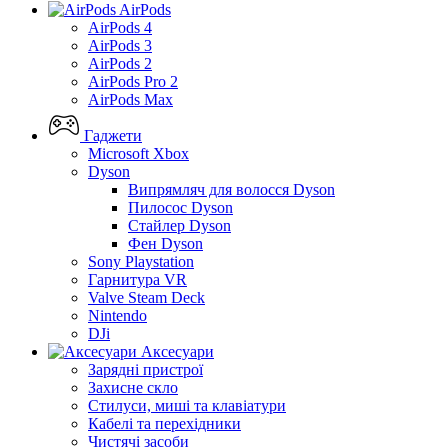
AirPods
AirPods 4
AirPods 3
AirPods 2
AirPods Pro 2
AirPods Max
Гаджети
Microsoft Xbox
Dyson
Випрямляч для волосся Dyson
Пилосос Dyson
Стайлер Dyson
Фен Dyson
Sony Playstation
Гарнитура VR
Valve Steam Deck
Nintendo
DJi
Аксесуари
Зарядні пристрої
Захисне скло
Стилуси, миші та клавіатури
Кабелі та перехідники
Чистячі засоби