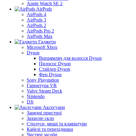
Apple Watch SE 2
AirPods
AirPods 4
AirPods 3
AirPods 2
AirPods Pro 2
AirPods Max
Гаджети
Microsoft Xbox
Dyson
Випрямляч для волосся Dyson
Пилосос Dyson
Стайлер Dyson
Фен Dyson
Sony Playstation
Гарнитура VR
Valve Steam Deck
Nintendo
DJi
Аксесуари
Зарядні пристрої
Захисне скло
Стилуси, миші та клавіатури
Кабелі та перехідники
Чистячі засоби