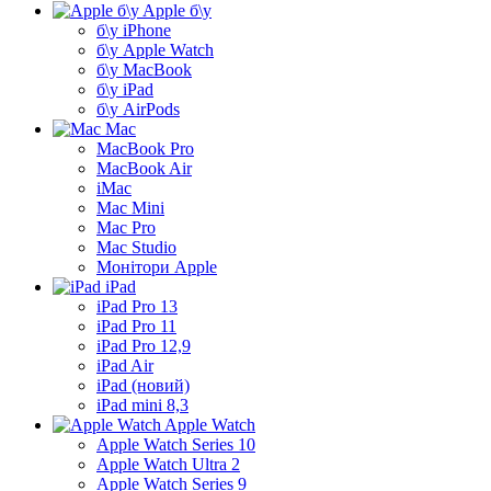
Apple б\у
б\у iPhone
б\у Apple Watch
б\у MacBook
б\у iPad
б\у AirPods
Mac
MacBook Pro
MacBook Air
iMac
Mac Mini
Mac Pro
Mac Studio
Монітори Apple
iPad
iPad Pro 13
iPad Pro 11
iPad Pro 12,9
iPad Air
iPad (новий)
iPad mini 8,3
Apple Watch
Apple Watch Series 10
Apple Watch Ultra 2
Apple Watch Series 9