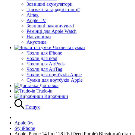
Зовнішні акумулятори
Тримачі та зарядні станції
Airtag
Apple TV
Зовнішні накопичувачі
Ремінці для Apple Watch
Навушники
Акустика
Чохли та сумки
Чохли для iPhone
Чохли для iPad
Чохли для AirPods
Чохли для AirTag
Чохли для ноутбуків Apple
Сумки для ноутбуків Apple
Доставка
Trade-in
Виробники
Пошук
Apple б\у
б\у iPhone
Apple iPhone 14 Pro 128 ГБ (Deep Purple) Відмінний стан