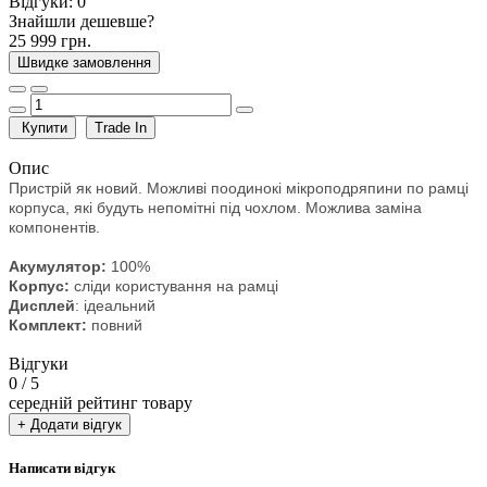
Відгуки:
0
Знайшли дешевше?
25 999 грн.
Швидке замовлення
Купити
Trade In
Опис
Пристрій як новий. Можливі поодинокі мікроподряпини по рамці
корпуса, які будуть непомітні під чохлом. Можлива заміна
компонентів.
Акумулятор:
100%
Корпус:
сліди користування на рамці
Дисплей
: ідеальний
Комплект:
повний
Відгуки
0
/ 5
середній рейтинг товару
+ Додати відгук
Написати відгук