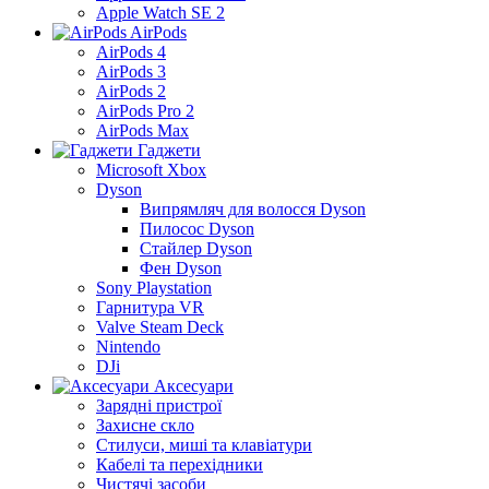
Apple Watch SE 2
AirPods
AirPods 4
AirPods 3
AirPods 2
AirPods Pro 2
AirPods Max
Гаджети
Microsoft Xbox
Dyson
Випрямляч для волосся Dyson
Пилосос Dyson
Стайлер Dyson
Фен Dyson
Sony Playstation
Гарнитура VR
Valve Steam Deck
Nintendo
DJi
Аксесуари
Зарядні пристрої
Захисне скло
Стилуси, миші та клавіатури
Кабелі та перехідники
Чистячі засоби