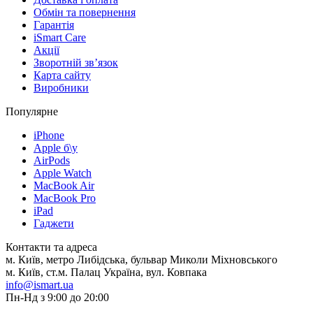
Обмін та повернення
Гарантія
iSmart Care
Акції
Зворотній зв’язок
Карта сайту
Виробники
Популярне
iPhone
Apple б\у
AirPods
Apple Watch
MacBook Air
MacBook Pro
iPad
Гаджети
Контакти та адреса
м. Київ, метро Либідська, бульвар Миколи Міхновського
м. Київ, ст.м. Палац Україна, вул. Ковпака
info@ismart.ua
Пн-Нд з 9:00 до 20:00