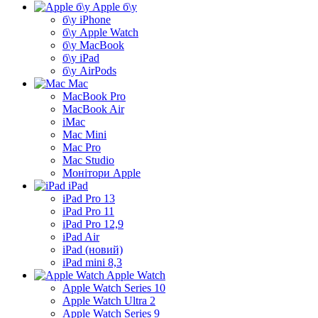
Apple б\у
б\у iPhone
б\у Apple Watch
б\у MacBook
б\у iPad
б\у AirPods
Mac
MacBook Pro
MacBook Air
iMac
Mac Mini
Mac Pro
Mac Studio
Монітори Apple
iPad
iPad Pro 13
iPad Pro 11
iPad Pro 12,9
iPad Air
iPad (новий)
iPad mini 8,3
Apple Watch
Apple Watch Series 10
Apple Watch Ultra 2
Apple Watch Series 9