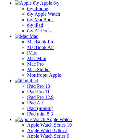
Apple б\у
б\у iPhone
б\у Apple Watch
б\у MacBook
б\у iPad
б\у AirPods
Mac
MacBook Pro
MacBook Air
iMac
Mac Mini
Mac Pro
Mac Studio
Монітори Apple
iPad
iPad Pro 13
iPad Pro 11
iPad Pro 12,9
iPad Air
iPad (новий)
iPad mini 8,3
Apple Watch
Apple Watch Series 10
Apple Watch Ultra 2
Apple Watch Series 9