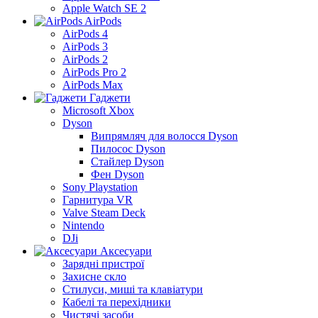
Apple Watch SE 2
AirPods
AirPods 4
AirPods 3
AirPods 2
AirPods Pro 2
AirPods Max
Гаджети
Microsoft Xbox
Dyson
Випрямляч для волосся Dyson
Пилосос Dyson
Стайлер Dyson
Фен Dyson
Sony Playstation
Гарнитура VR
Valve Steam Deck
Nintendo
DJi
Аксесуари
Зарядні пристрої
Захисне скло
Стилуси, миші та клавіатури
Кабелі та перехідники
Чистячі засоби