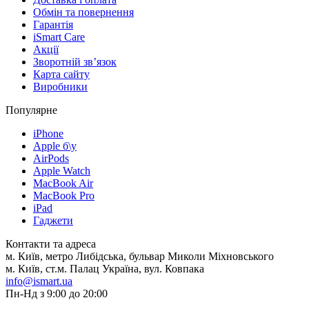
Обмін та повернення
Гарантія
iSmart Care
Акції
Зворотній зв’язок
Карта сайту
Виробники
Популярне
iPhone
Apple б\у
AirPods
Apple Watch
MacBook Air
MacBook Pro
iPad
Гаджети
Контакти та адреса
м. Київ, метро Либідська, бульвар Миколи Міхновського
м. Київ, ст.м. Палац Україна, вул. Ковпака
info@ismart.ua
Пн-Нд з 9:00 до 20:00