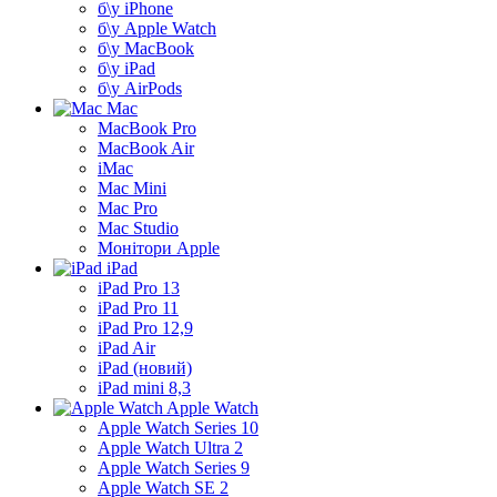
б\у iPhone
б\у Apple Watch
б\у MacBook
б\у iPad
б\у AirPods
Mac
MacBook Pro
MacBook Air
iMac
Mac Mini
Mac Pro
Mac Studio
Монітори Apple
iPad
iPad Pro 13
iPad Pro 11
iPad Pro 12,9
iPad Air
iPad (новий)
iPad mini 8,3
Apple Watch
Apple Watch Series 10
Apple Watch Ultra 2
Apple Watch Series 9
Apple Watch SE 2