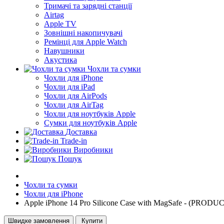
Тримачі та зарядні станції
Airtag
Apple TV
Зовнішні накопичувачі
Ремінці для Apple Watch
Навушники
Акустика
Чохли та сумки
Чохли для iPhone
Чохли для iPad
Чохли для AirPods
Чохли для AirTag
Чохли для ноутбуків Apple
Сумки для ноутбуків Apple
Доставка
Trade-in
Виробники
Пошук
Чохли та сумки
Чохли для iPhone
Apple iPhone 14 Pro Silicone Case with MagSafe - (PROD
Швидке замовлення
Купити