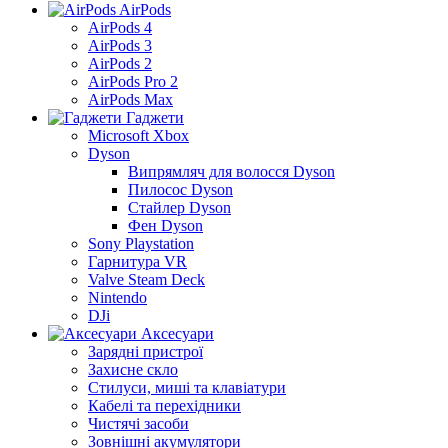
AirPods
AirPods 4
AirPods 3
AirPods 2
AirPods Pro 2
AirPods Max
Гаджети
Microsoft Xbox
Dyson
Випрямляч для волосся Dyson
Пилосос Dyson
Стайлер Dyson
Фен Dyson
Sony Playstation
Гарнитура VR
Valve Steam Deck
Nintendo
DJi
Аксесуари
Зарядні пристрої
Захисне скло
Стилуси, миші та клавіатури
Кабелі та перехідники
Чистячі засоби
Зовнішні акумулятори