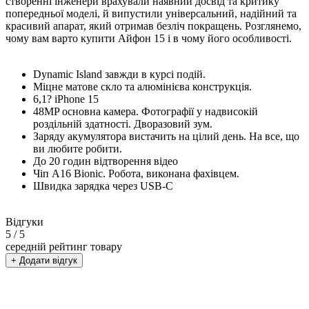
створенні інженери врахували наявний досвід та критику
попередньої моделі, й випустили універсальний, надійний та
красивий апарат, який отримав безліч покращень. Розглянемо,
чому вам варто купити Айфон 15 і в чому його особливості.
Dynamic Island завжди в курсі подій.
Міцне матове скло та алюмінієва конструкція.
6,1? iPhone 15
48MP основна камера. Фотографії у надвисокій
роздільній здатності. Дворазовий зум.
Заряду акумулятора вистачить на цілий день. На все, що
ви любите робити.
До 20 годин відтворення відео
Чіп A16 Bionic. Робота, виконана фахівцем.
Швидка зарядка через USB-C
Відгуки
5
/ 5
середній рейтинг товару
+ Додати відгук