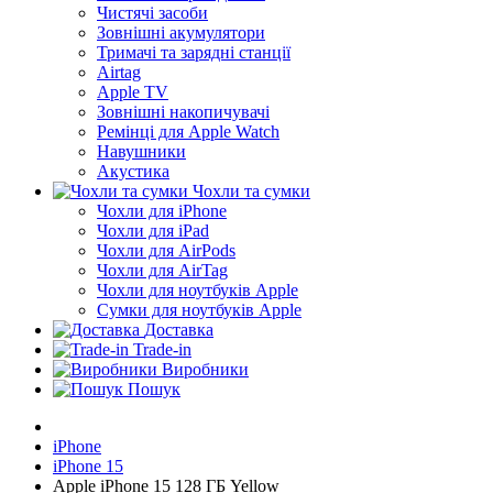
Чистячі засоби
Зовнішні акумулятори
Тримачі та зарядні станції
Airtag
Apple TV
Зовнішні накопичувачі
Ремінці для Apple Watch
Навушники
Акустика
Чохли та сумки
Чохли для iPhone
Чохли для iPad
Чохли для AirPods
Чохли для AirTag
Чохли для ноутбуків Apple
Сумки для ноутбуків Apple
Доставка
Trade-in
Виробники
Пошук
iPhone
iPhone 15
Apple iPhone 15 128 ГБ Yellow