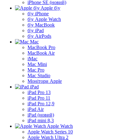
iPhone SE (новий)
Apple б\у
б\у iPhone
б\у Apple Watch
б\у MacBook
б\у iPad
б\у AirPods
Mac
MacBook Pro
MacBook Air
iMac
Mac Mini
Mac Pro
Mac Studio
Монітори Apple
iPad
iPad Pro 13
iPad Pro 11
iPad Pro 12,9
iPad Air
iPad (новий)
iPad mini 8,3
Apple Watch
Apple Watch Series 10
Apple Watch Ultra 2