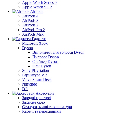
Apple Watch Series 9
Apple Watch SE 2
AirPods
AirPods 4
AirPods 3
AirPods 2
AirPods Pro 2
AirPods Max
Гаджети
Microsoft Xbox
Dyson
Випрямляч для волосся Dyson
Пилосос Dyson
Стайлер Dyson
Фен Dyson
Sony Playstation
Гарнитура VR
Valve Steam Deck
Nintendo
DJi
Аксесуари
Зарядні пристрої
Захисне скло
Стилуси, миші та клавіатури
Кабелі та перехідники