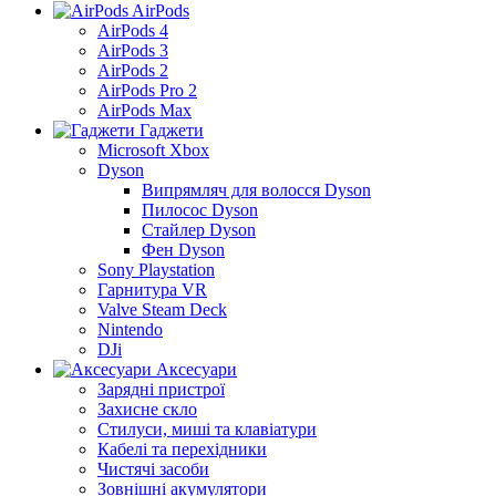
AirPods
AirPods 4
AirPods 3
AirPods 2
AirPods Pro 2
AirPods Max
Гаджети
Microsoft Xbox
Dyson
Випрямляч для волосся Dyson
Пилосос Dyson
Стайлер Dyson
Фен Dyson
Sony Playstation
Гарнитура VR
Valve Steam Deck
Nintendo
DJi
Аксесуари
Зарядні пристрої
Захисне скло
Стилуси, миші та клавіатури
Кабелі та перехідники
Чистячі засоби
Зовнішні акумулятори