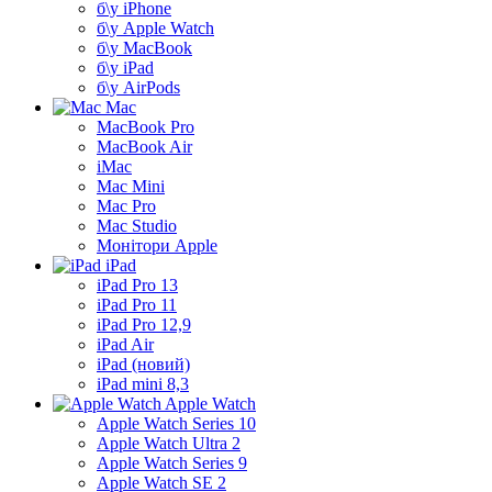
б\у iPhone
б\у Apple Watch
б\у MacBook
б\у iPad
б\у AirPods
Mac
MacBook Pro
MacBook Air
iMac
Mac Mini
Mac Pro
Mac Studio
Монітори Apple
iPad
iPad Pro 13
iPad Pro 11
iPad Pro 12,9
iPad Air
iPad (новий)
iPad mini 8,3
Apple Watch
Apple Watch Series 10
Apple Watch Ultra 2
Apple Watch Series 9
Apple Watch SE 2