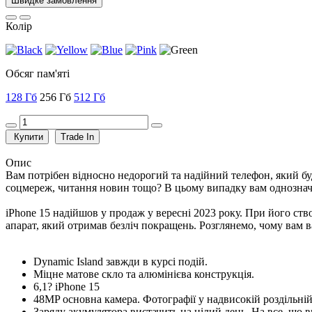
Швидке замовлення
Колір
Обсяг пам'яті
128 Гб
256 Гб
512 Гб
Купити
Trade In
Опис
Вам потрібен відносно недорогий та надійний телефон, який бу
соцмереж, читання новин тощо? В цьому випадку вам однозначно
iPhone 15 надійшов у продаж у вересні 2023 року. При його ст
апарат, який отримав безліч покращень. Розглянемо, чому вам в
Dynamic Island завжди в курсі подій.
Міцне матове скло та алюмінієва конструкція.
6,1? iPhone 15
48MP основна камера. Фотографії у надвисокій роздільній
Заряду акумулятора вистачить на цілий день. На все, що 