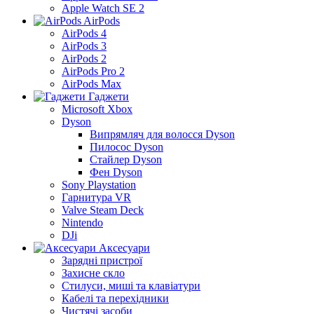
Apple Watch SE 2
AirPods
AirPods 4
AirPods 3
AirPods 2
AirPods Pro 2
AirPods Max
Гаджети
Microsoft Xbox
Dyson
Випрямляч для волосся Dyson
Пилосос Dyson
Стайлер Dyson
Фен Dyson
Sony Playstation
Гарнитура VR
Valve Steam Deck
Nintendo
DJi
Аксесуари
Зарядні пристрої
Захисне скло
Стилуси, миші та клавіатури
Кабелі та перехідники
Чистячі засоби