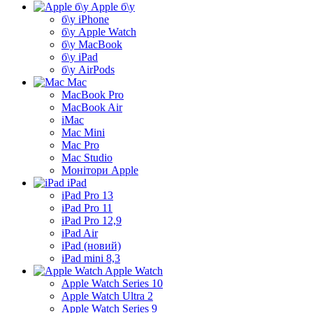
Apple б\у
б\у iPhone
б\у Apple Watch
б\у MacBook
б\у iPad
б\у AirPods
Mac
MacBook Pro
MacBook Air
iMac
Mac Mini
Mac Pro
Mac Studio
Монітори Apple
iPad
iPad Pro 13
iPad Pro 11
iPad Pro 12,9
iPad Air
iPad (новий)
iPad mini 8,3
Apple Watch
Apple Watch Series 10
Apple Watch Ultra 2
Apple Watch Series 9