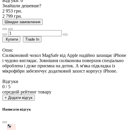
Відгуки:
0
Знайшли дешевше?
2 953 грн.
2 799 грн.
Швидке замовлення
Купити
Trade In
Опис
Силіконовий чохол MagSafe від Apple надійно захищає iPhone
і чудово виглядає. Зовнішня силіконова поверхня спеціально
оброблена і дуже приємна на дотик. А м'яка підкладка із
мікрофібри забезпечує додатковий захист корпусу iPhone.
Відгуки
0
/ 5
середній рейтинг товару
+ Додати відгук
Написати відгук