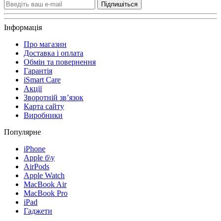
Підпишіться
Інформація
Про магазин
Доставка і оплата
Обмін та повернення
Гарантія
iSmart Care
Акції
Зворотній зв’язок
Карта сайту
Виробники
Популярне
iPhone
Apple б\у
AirPods
Apple Watch
MacBook Air
MacBook Pro
iPad
Гаджети