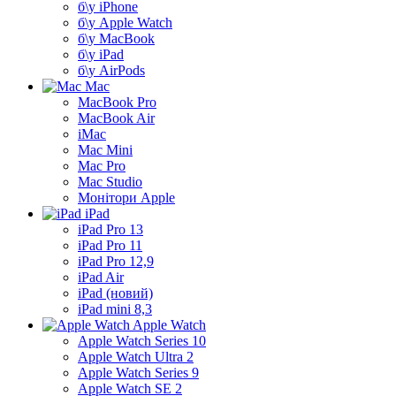
б\у iPhone
б\у Apple Watch
б\у MacBook
б\у iPad
б\у AirPods
Mac
MacBook Pro
MacBook Air
iMac
Mac Mini
Mac Pro
Mac Studio
Монітори Apple
iPad
iPad Pro 13
iPad Pro 11
iPad Pro 12,9
iPad Air
iPad (новий)
iPad mini 8,3
Apple Watch
Apple Watch Series 10
Apple Watch Ultra 2
Apple Watch Series 9
Apple Watch SE 2