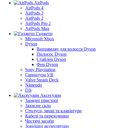
AirPods
AirPods 4
AirPods 3
AirPods 2
AirPods Pro 2
AirPods Max
Гаджети
Microsoft Xbox
Dyson
Випрямляч для волосся Dyson
Пилосос Dyson
Стайлер Dyson
Фен Dyson
Sony Playstation
Гарнитура VR
Valve Steam Deck
Nintendo
DJi
Аксесуари
Зарядні пристрої
Захисне скло
Стилуси, миші та клавіатури
Кабелі та перехідники
Чистячі засоби
Зовнішні акумулятори