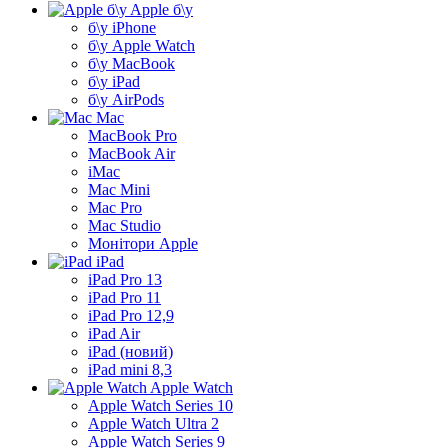
Apple б\у
б\у iPhone
б\у Apple Watch
б\у MacBook
б\у iPad
б\у AirPods
Mac
MacBook Pro
MacBook Air
iMac
Mac Mini
Mac Pro
Mac Studio
Монітори Apple
iPad
iPad Pro 13
iPad Pro 11
iPad Pro 12,9
iPad Air
iPad (новий)
iPad mini 8,3
Apple Watch
Apple Watch Series 10
Apple Watch Ultra 2
Apple Watch Series 9