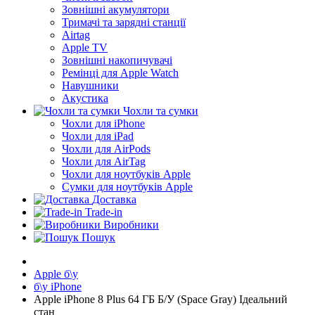
Зовнішні акумулятори
Тримачі та зарядні станції
Airtag
Apple TV
Зовнішні накопичувачі
Ремінці для Apple Watch
Навушники
Акустика
Чохли та сумки
Чохли для iPhone
Чохли для iPad
Чохли для AirPods
Чохли для AirTag
Чохли для ноутбуків Apple
Сумки для ноутбуків Apple
Доставка
Trade-in
Виробники
Пошук
Apple б\у
б\у iPhone
Apple iPhone 8 Plus 64 ГБ Б/У (Space Gray) Ідеальний
стан