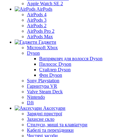
Apple Watch SE 2
AirPods
AirPods 4
AirPods 3
AirPods 2
AirPods Pro 2
AirPods Max
Гаджети
Microsoft Xbox
Dyson
Випрямляч для волосся Dyson
Пилосос Dyson
Стайлер Dyson
Фен Dyson
Sony Playstation
Гарнитура VR
Valve Steam Deck
Nintendo
DJi
Аксесуари
Зарядні пристрої
Захисне скло
Стилуси, миші та клавіатури
Кабелі та перехідники
Чистячі засоби