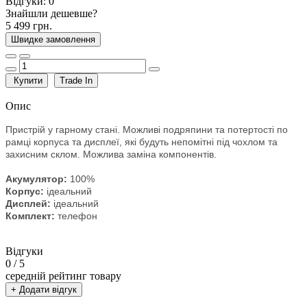
Відгуки:
0
Знайшли дешевше?
5 499 грн.
Швидке замовлення
Купити
Trade In
Опис
Пристрій у гарному стані. Можливі подряпини та потертості по
рамці корпуса та дисплеї, які будуть непомітні під чохлом та
захисним склом. Можлива заміна компонентів.
Акумулятор:
100%
Корпус:
ідеальний
Дисплей:
ідеальний
Комплект:
телефон
Відгуки
0
/ 5
середній рейтинг товару
+ Додати відгук