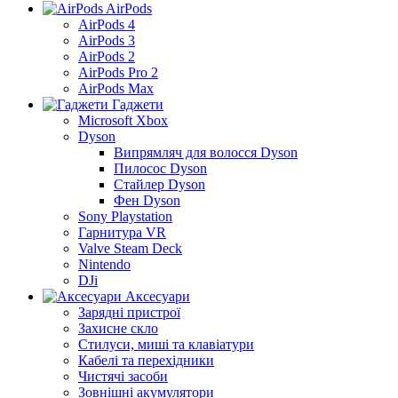
AirPods
AirPods 4
AirPods 3
AirPods 2
AirPods Pro 2
AirPods Max
Гаджети
Microsoft Xbox
Dyson
Випрямляч для волосся Dyson
Пилосос Dyson
Стайлер Dyson
Фен Dyson
Sony Playstation
Гарнитура VR
Valve Steam Deck
Nintendo
DJi
Аксесуари
Зарядні пристрої
Захисне скло
Стилуси, миші та клавіатури
Кабелі та перехідники
Чистячі засоби
Зовнішні акумулятори