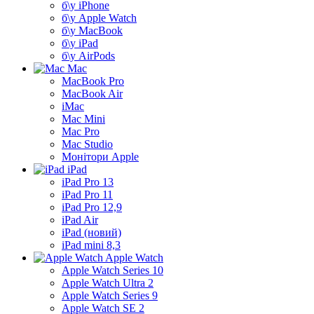
б\у iPhone
б\у Apple Watch
б\у MacBook
б\у iPad
б\у AirPods
Mac
MacBook Pro
MacBook Air
iMac
Mac Mini
Mac Pro
Mac Studio
Монітори Apple
iPad
iPad Pro 13
iPad Pro 11
iPad Pro 12,9
iPad Air
iPad (новий)
iPad mini 8,3
Apple Watch
Apple Watch Series 10
Apple Watch Ultra 2
Apple Watch Series 9
Apple Watch SE 2