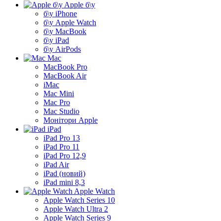
Apple б\у
б\у iPhone
б\у Apple Watch
б\у MacBook
б\у iPad
б\у AirPods
Mac
MacBook Pro
MacBook Air
iMac
Mac Mini
Mac Pro
Mac Studio
Монітори Apple
iPad
iPad Pro 13
iPad Pro 11
iPad Pro 12,9
iPad Air
iPad (новий)
iPad mini 8,3
Apple Watch
Apple Watch Series 10
Apple Watch Ultra 2
Apple Watch Series 9