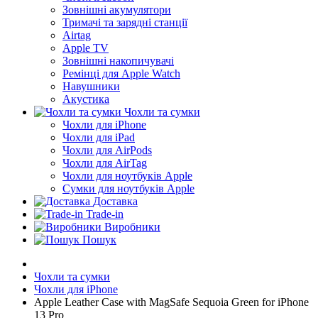
Зовнішні акумулятори
Тримачі та зарядні станції
Airtag
Apple TV
Зовнішні накопичувачі
Ремінці для Apple Watch
Навушники
Акустика
Чохли та сумки
Чохли для iPhone
Чохли для iPad
Чохли для AirPods
Чохли для AirTag
Чохли для ноутбуків Apple
Сумки для ноутбуків Apple
Доставка
Trade-in
Виробники
Пошук
Чохли та сумки
Чохли для iPhone
Apple Leather Case with MagSafe Sequoia Green for iPhone
13 Pro