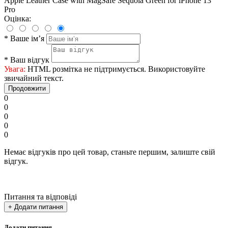
Apple Leather Case with MagSafe Sequoia Green for iPhone 13
Pro
Оцінка:
*
Ваше ім’я
*
Ваш відгук
Увага:
HTML розмітка не підтримується. Використовуйте
звичайний текст.
Продовжити
0
0
0
0
0
Немає відгуків про цей товар, станьте першим, залиште свій
відгук.
Питання та відповіді
+ Додати питання
Додати питання