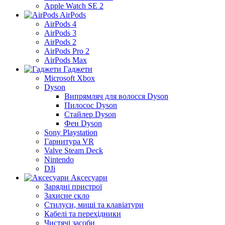
Apple Watch SE 2
AirPods
AirPods 4
AirPods 3
AirPods 2
AirPods Pro 2
AirPods Max
Гаджети
Microsoft Xbox
Dyson
Випрямляч для волосся Dyson
Пилосос Dyson
Стайлер Dyson
Фен Dyson
Sony Playstation
Гарнитура VR
Valve Steam Deck
Nintendo
DJi
Аксесуари
Зарядні пристрої
Захисне скло
Стилуси, миші та клавіатури
Кабелі та перехідники
Чистячі засоби