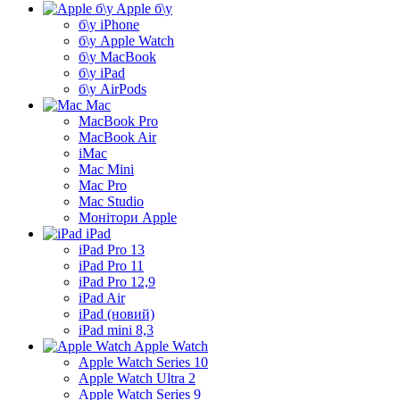
Apple б\у
б\у iPhone
б\у Apple Watch
б\у MacBook
б\у iPad
б\у AirPods
Mac
MacBook Pro
MacBook Air
iMac
Mac Mini
Mac Pro
Mac Studio
Монітори Apple
iPad
iPad Pro 13
iPad Pro 11
iPad Pro 12,9
iPad Air
iPad (новий)
iPad mini 8,3
Apple Watch
Apple Watch Series 10
Apple Watch Ultra 2
Apple Watch Series 9