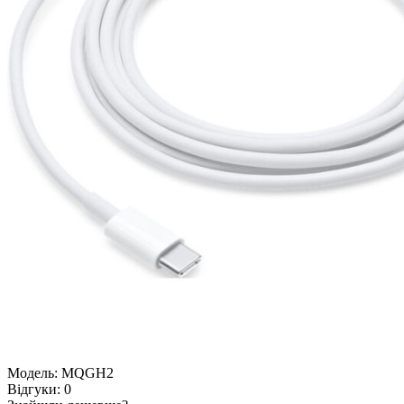
Модель:
MQGH2
Відгуки:
0