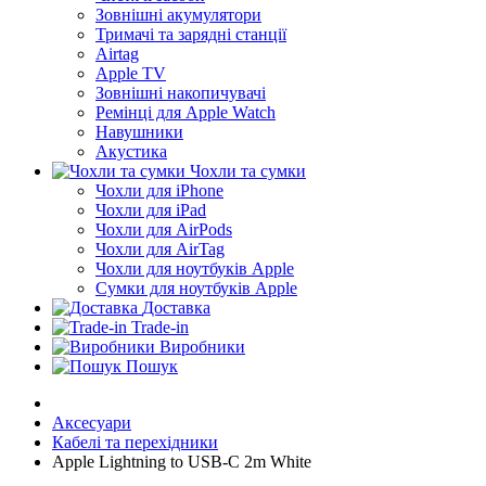
Зовнішні акумулятори
Тримачі та зарядні станції
Airtag
Apple TV
Зовнішні накопичувачі
Ремінці для Apple Watch
Навушники
Акустика
Чохли та сумки
Чохли для iPhone
Чохли для iPad
Чохли для AirPods
Чохли для AirTag
Чохли для ноутбуків Apple
Сумки для ноутбуків Apple
Доставка
Trade-in
Виробники
Пошук
Аксесуари
Кабелі та перехідники
Apple Lightning to USB-C 2m White