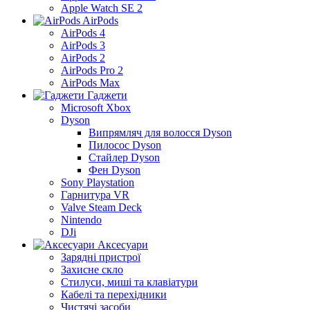
Apple Watch SE 2
AirPods
AirPods 4
AirPods 3
AirPods 2
AirPods Pro 2
AirPods Max
Гаджети
Microsoft Xbox
Dyson
Випрямляч для волосся Dyson
Пилосос Dyson
Стайлер Dyson
Фен Dyson
Sony Playstation
Гарнитура VR
Valve Steam Deck
Nintendo
DJi
Аксесуари
Зарядні пристрої
Захисне скло
Стилуси, миші та клавіатури
Кабелі та перехідники
Чистячі засоби