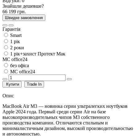
Відгуки:
0
Знайшли дешевше?
66 199 грн.
Швидке замовлення
Гарантія
Smart
1 рік
2 роки
1 рік+захист Протект Мак
MC office24
без офіса
MC office24
Купити
Trade In
Опис
MacBook Air M3 — новинка серии ультралегких ноутбуков
Apple 2024 года. Первый среди серии Air на базе
высокопроизводительных чипов М3 собственного
производства компании. Отличаются стильным и
минималистичным дизайном, высокой производительностью
и автономностью.