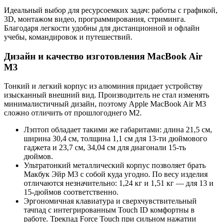
Идеальный выбор для ресурсоемких задач: работы с графикой,
3D, монтажом видео, программирования, стриминга.
Благодаря легкости удобны для дистанционной и офлайн
учебы, командировок и путешествий.
Дизайн и качество изготовления MacBook Air
M3
Тонкий и легкий корпус из алюминия придает устройству
изысканный внешний вид. Производитель не стал изменять
минималистичный дизайн, поэтому Apple MacBook Air M3
сложно отличить от прошлогоднего М2.
Лэптоп обладает такими же габаритами: длина 21,5 см,
ширина 30,4 см, толщина 1,1 см для 13-ти дюймового
гаджета и 23,7 см, 34,04 см для диагонали 15-ть
дюймов.
Ультратонкий металлический корпус позволяет брать
Макбук Эйр М3 с собой куда угодно. По весу изделия
отличаются незначительно: 1,24 кг и 1,51 кг — для 13 и
15-дюймов соответственно.
Эргономичная клавиатура и сверхчувствительный
тачпад с интегрированным Touch ID комфортны в
работе. Трекпад Force Touch при сильном нажатии