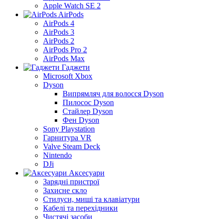
Apple Watch SE 2
AirPods
AirPods 4
AirPods 3
AirPods 2
AirPods Pro 2
AirPods Max
Гаджети
Microsoft Xbox
Dyson
Випрямляч для волосся Dyson
Пилосос Dyson
Стайлер Dyson
Фен Dyson
Sony Playstation
Гарнитура VR
Valve Steam Deck
Nintendo
DJi
Аксесуари
Зарядні пристрої
Захисне скло
Стилуси, миші та клавіатури
Кабелі та перехідники
Чистячі засоби