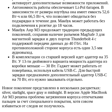
активирует дополнительные возможности приложений.
Автономность работы обеспечивает Li-Pol батарея. В
зависимости от размера ноутбука она имеет емкость 52,6
Вт·ч или 66,5 Вт·ч, что позволяет обходиться без
подзарядки в течение дня. Макбук может работать без
подключения к розетке до 18 часов.
Макбук Аир М3 продолжает традицию предыдущих
поколений, сохраняя наличие разъемов MagSafe 3 для
магнитной зарядки и двух портов Thunderbolt 4 с
поддержкой передачи данных до 40 Гб/с. На
противоположной стороне корпуса есть один 3,5 мм
аудиовыход.
В комплектации со старшей версией идет адаптер на 35
Вт. У 13-ти дюймового варианта мощность адаптера из
коробки меньше — 30 Вт. Гаджет может работать от
повербанка, используя кабель USB-C. Для быстрой
зарядки предназначен дополнительный адаптер USB-C
на 70 Вт, его нужно заказывать отдельно.
Новое поколение представлено в нескольких расцветках:
silver, starlight, space gray и midnight. В версии Apple MacBook
Air M3 решена проблема загрязнения корпуса отпечатками
пальцев за счет специального покрытия, хотя совсем
избавиться от следов не получилось.