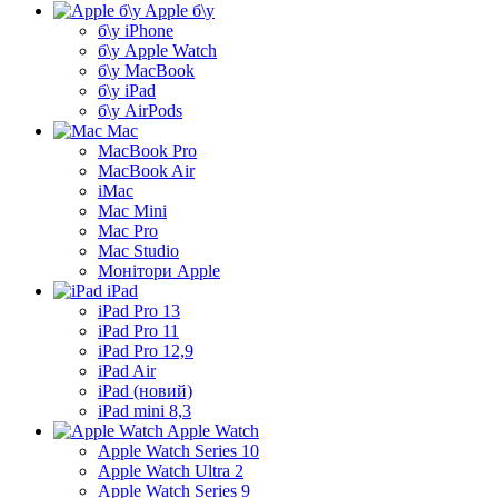
Apple б\у
б\у iPhone
б\у Apple Watch
б\у MacBook
б\у iPad
б\у AirPods
Mac
MacBook Pro
MacBook Air
iMac
Mac Mini
Mac Pro
Mac Studio
Монітори Apple
iPad
iPad Pro 13
iPad Pro 11
iPad Pro 12,9
iPad Air
iPad (новий)
iPad mini 8,3
Apple Watch
Apple Watch Series 10
Apple Watch Ultra 2
Apple Watch Series 9