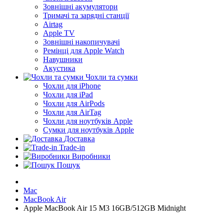
Зовнішні акумулятори
Тримачі та зарядні станції
Airtag
Apple TV
Зовнішні накопичувачі
Ремінці для Apple Watch
Навушники
Акустика
Чохли та сумки
Чохли для iPhone
Чохли для iPad
Чохли для AirPods
Чохли для AirTag
Чохли для ноутбуків Apple
Сумки для ноутбуків Apple
Доставка
Trade-in
Виробники
Пошук
Mac
MacBook Air
Apple MacBook Air 15 M3 16GB/512GB Midnight