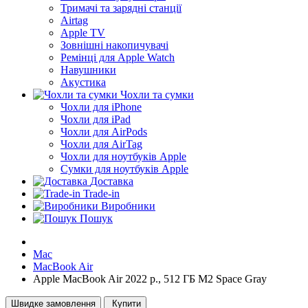
Тримачі та зарядні станції
Airtag
Apple TV
Зовнішні накопичувачі
Ремінці для Apple Watch
Навушники
Акустика
Чохли та сумки
Чохли для iPhone
Чохли для iPad
Чохли для AirPods
Чохли для AirTag
Чохли для ноутбуків Apple
Сумки для ноутбуків Apple
Доставка
Trade-in
Виробники
Пошук
Mac
MacBook Air
Apple MacBook Air 2022 р., 512 ГБ M2 Space Gray
Швидке замовлення
Купити