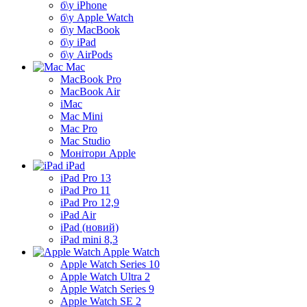
б\у iPhone
б\у Apple Watch
б\у MacBook
б\у iPad
б\у AirPods
Mac
MacBook Pro
MacBook Air
iMac
Mac Mini
Mac Pro
Mac Studio
Монітори Apple
iPad
iPad Pro 13
iPad Pro 11
iPad Pro 12,9
iPad Air
iPad (новий)
iPad mini 8,3
Apple Watch
Apple Watch Series 10
Apple Watch Ultra 2
Apple Watch Series 9
Apple Watch SE 2