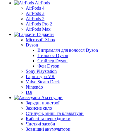
AirPods
AirPods 4
AirPods 3
AirPods 2
AirPods Pro 2
AirPods Max
Гаджети
Microsoft Xbox
Dyson
Випрямляч для волосся Dyson
Пилосос Dyson
Стайлер Dyson
Фен Dyson
Sony Playstation
Гарнитура VR
Valve Steam Deck
Nintendo
DJi
Аксесуари
Зарядні пристрої
Захисне скло
Стилуси, миші та клавіатури
Кабелі та перехідники
Чистячі засоби
Зовнішні акумулятори