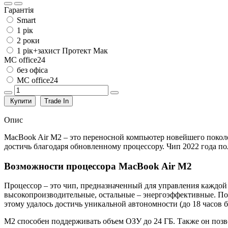
Гарантія
Smart
1 рік
2 роки
1 рік+захист Протект Мак
MC office24
без офіса
MC office24
Купити
Trade In
Опис
MacBook Air M2 – это переносной компьютер новейшего поколе
достичь благодаря обновленному процессору. Чип 2022 года п
Возможности процессора MacBook Air M2
Процессор – это чип, предназначенный для управления каждой 
высокопроизводительные, остальные – энергоэффективные. По 
этому удалось достичь уникальной автономности (до 18 часов б
M2 способен поддерживать объем ОЗУ до 24 ГБ. Также он поз