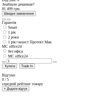
Знайшли дешевше?
81 499 грн.
Швидке замовлення
Гарантія
Smart
1 рік
2 роки
1 рік+захист Протект Мак
MC office24
без офіса
MC office24
Купити
Trade In
Відгуки
0
/ 5
середній рейтинг товару
+ Додати відгук