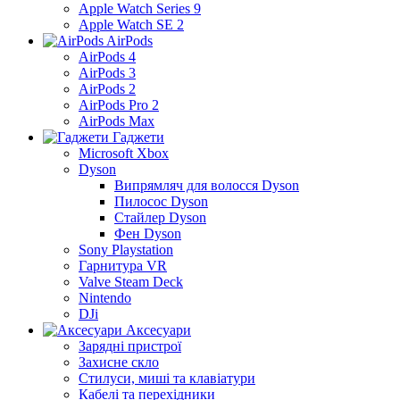
Apple Watch Series 9
Apple Watch SE 2
AirPods
AirPods 4
AirPods 3
AirPods 2
AirPods Pro 2
AirPods Max
Гаджети
Microsoft Xbox
Dyson
Випрямляч для волосся Dyson
Пилосос Dyson
Стайлер Dyson
Фен Dyson
Sony Playstation
Гарнитура VR
Valve Steam Deck
Nintendo
DJi
Аксесуари
Зарядні пристрої
Захисне скло
Стилуси, миші та клавіатури
Кабелі та перехідники