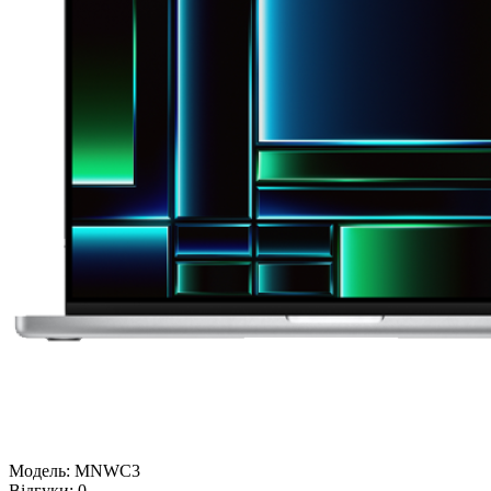
Модель:
MNWC3
Відгуки:
0