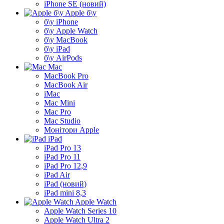
iPhone SE (новий)
Apple б\у
б\у iPhone
б\у Apple Watch
б\у MacBook
б\у iPad
б\у AirPods
Mac
MacBook Pro
MacBook Air
iMac
Mac Mini
Mac Pro
Mac Studio
Монітори Apple
iPad
iPad Pro 13
iPad Pro 11
iPad Pro 12,9
iPad Air
iPad (новий)
iPad mini 8,3
Apple Watch
Apple Watch Series 10
Apple Watch Ultra 2