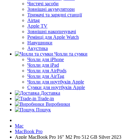
Чистячі засоби
Зовнішні акумулятори
Тримачі та зарядні станції
Airtag
Apple TV
Зовнішні накопичувачі
Ремінці для Apple Watch
Навушники
Акустика
Чохли та сумки
Чохли для iPhone
Чохли для iPad
Чохли для AirPods
Чохли для AirTag
Чохли для ноутбуків Apple
Сумки для ноутбуків Apple
Доставка
Trade-in
Виробники
Пошук
Mac
MacBook Pro
Apple MacBook Pro 16" M2 Pro 512 GB Silver 2023