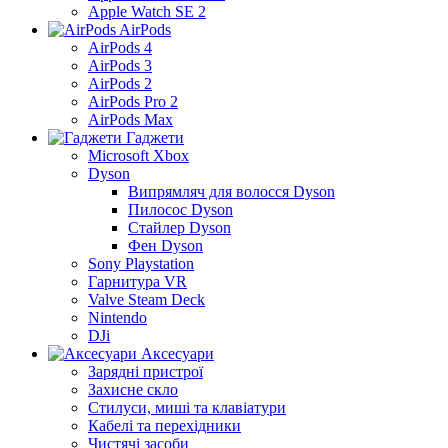
Apple Watch SE 2
AirPods
AirPods 4
AirPods 3
AirPods 2
AirPods Pro 2
AirPods Max
Гаджети
Microsoft Xbox
Dyson
Випрямляч для волосся Dyson
Пилосос Dyson
Стайлер Dyson
Фен Dyson
Sony Playstation
Гарнитура VR
Valve Steam Deck
Nintendo
DJi
Аксесуари
Зарядні пристрої
Захисне скло
Стилуси, миші та клавіатури
Кабелі та перехідники
Чистячі засоби