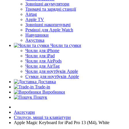
Зовнішні акумулятори
Тримачі та зарядні станції
Airtag
Apple TV
Зовнішні накопичувачі
Ремінці для Apple Watch
Навушники
Акустика
Чохли та сумки
Чохли для iPhone
Чохли для iPad
Чохли для AirPods
Чохли для AirTag
Чохли для ноутбуків Apple
Сумки для ноутбуків Apple
Доставка
Trade-in
Виробники
Пошук
Аксесуари
Стилуси, миші та клавіатури
Apple Magic Keyboard for iPad Pro 13 (M4), White