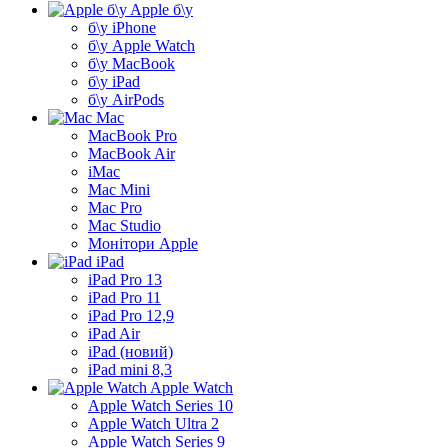
Apple б\у
б\у iPhone
б\у Apple Watch
б\у MacBook
б\у iPad
б\у AirPods
Mac
MacBook Pro
MacBook Air
iMac
Mac Mini
Mac Pro
Mac Studio
Монітори Apple
iPad
iPad Pro 13
iPad Pro 11
iPad Pro 12,9
iPad Air
iPad (новий)
iPad mini 8,3
Apple Watch
Apple Watch Series 10
Apple Watch Ultra 2
Apple Watch Series 9