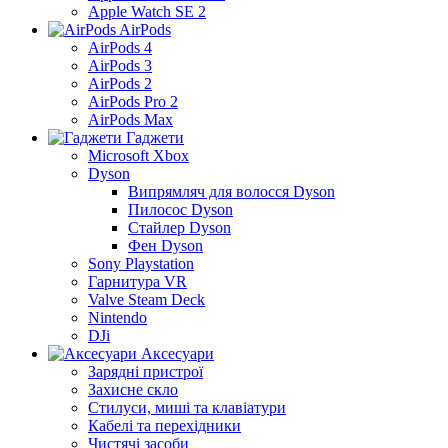
Apple Watch SE 2
AirPods
AirPods 4
AirPods 3
AirPods 2
AirPods Pro 2
AirPods Max
Гаджети
Microsoft Xbox
Dyson
Випрямляч для волосся Dyson
Пилосос Dyson
Стайлер Dyson
Фен Dyson
Sony Playstation
Гарнитура VR
Valve Steam Deck
Nintendo
DJi
Аксесуари
Зарядні пристрої
Захисне скло
Стилуси, миші та клавіатури
Кабелі та перехідники
Чистячі засоби