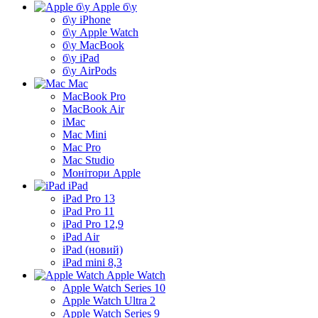
Apple б\у
б\у iPhone
б\у Apple Watch
б\у MacBook
б\у iPad
б\у AirPods
Mac
MacBook Pro
MacBook Air
iMac
Mac Mini
Mac Pro
Mac Studio
Монітори Apple
iPad
iPad Pro 13
iPad Pro 11
iPad Pro 12,9
iPad Air
iPad (новий)
iPad mini 8,3
Apple Watch
Apple Watch Series 10
Apple Watch Ultra 2
Apple Watch Series 9