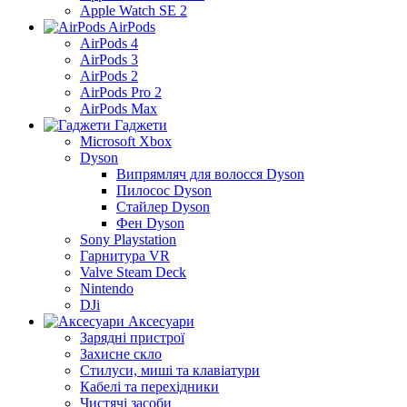
Apple Watch SE 2
AirPods
AirPods 4
AirPods 3
AirPods 2
AirPods Pro 2
AirPods Max
Гаджети
Microsoft Xbox
Dyson
Випрямляч для волосся Dyson
Пилосос Dyson
Стайлер Dyson
Фен Dyson
Sony Playstation
Гарнитура VR
Valve Steam Deck
Nintendo
DJi
Аксесуари
Зарядні пристрої
Захисне скло
Стилуси, миші та клавіатури
Кабелі та перехідники
Чистячі засоби