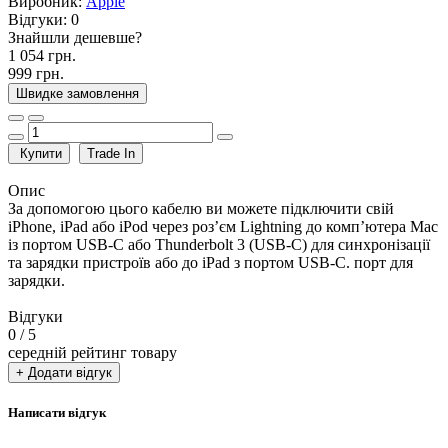
Виробник:
Apple
Відгуки:
0
Знайшли дешевше?
1 054 грн.
999 грн.
Швидке замовлення
Купити
Trade In
Опис
За допомогою цього кабелю ви можете підключити свій
iPhone, iPad або iPod через роз’єм Lightning до комп’ютера Mac
із портом USB-C або Thunderbolt 3 (USB-C) для синхронізації
та зарядки пристроїв або до iPad з портом USB-C. порт для
зарядки.
Відгуки
0
/ 5
середній рейтинг товару
+ Додати відгук
Написати відгук