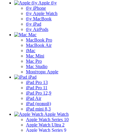
Apple б\у
б\у iPhone
б\у Apple Watch
б\у MacBook
б\у iPad
б\у AirPods
Mac
MacBook Pro
MacBook Air
iMac
Mac Mini
Mac Pro
Mac Studio
Монітори Apple
iPad
iPad Pro 13
iPad Pro 11
iPad Pro 12,9
iPad Air
iPad (новий)
iPad mini 8,3
Apple Watch
Apple Watch Series 10
Apple Watch Ultra 2
Apple Watch Series 9