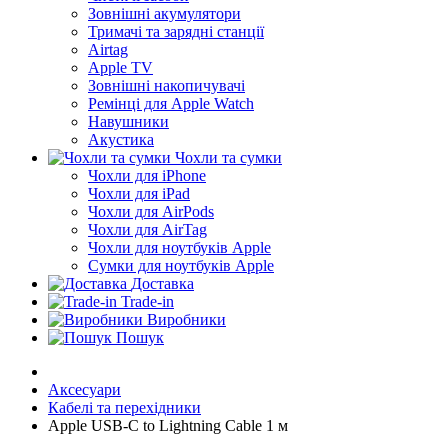
Зовнішні акумулятори
Тримачі та зарядні станції
Airtag
Apple TV
Зовнішні накопичувачі
Ремінці для Apple Watch
Навушники
Акустика
Чохли та сумки
Чохли для iPhone
Чохли для iPad
Чохли для AirPods
Чохли для AirTag
Чохли для ноутбуків Apple
Сумки для ноутбуків Apple
Доставка
Trade-in
Виробники
Пошук
Аксесуари
Кабелі та перехідники
Apple USB-C to Lightning Cable 1 м