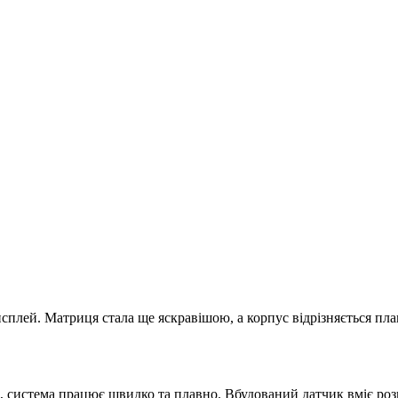
дисплей. Матриця стала ще яскравішою, а корпус відрізняється 
 система працює швидко та плавно. Вбудований датчик вміє роз