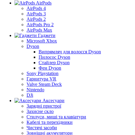
AirPods
AirPods 4
AirPods 3
AirPods 2
AirPods Pro 2
AirPods Max
Гаджети
Microsoft Xbox
Dyson
Випрямляч для волосся Dyson
Пилосос Dyson
Стайлер Dyson
Фен Dyson
Sony Playstation
Гарнитура VR
Valve Steam Deck
Nintendo
DJi
Аксесуари
Зарядні пристрої
Захисне скло
Стилуси, миші та клавіатури
Кабелі та перехідники
Чистячі засоби
Зовнішні акумулятори