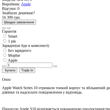
Виробник:
Apple
Відгуки:
0
Знайшли дешевше?
16 399 грн.
Швидке замовлення
Гарантія
Smart
1 рік
Зарядне(не йде в комплекті)
Без зарядного
Mophie
Apple
Купити
Trade In
Опис
Apple Watch Series 10 отримали тонкий корпус та збільшений 
дзвінки та надсилати повідомлення у відповідь.
Процесор Apple S10 відрізняється покращеною продуктивністю,