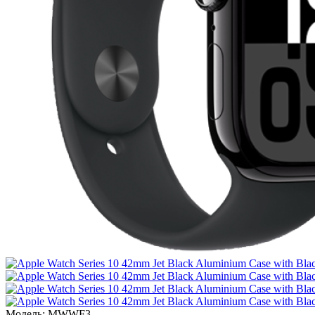
Модель:
MWWF3