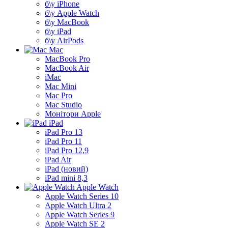
б\у iPhone
б\у Apple Watch
б\у MacBook
б\у iPad
б\у AirPods
Mac
MacBook Pro
MacBook Air
iMac
Mac Mini
Mac Pro
Mac Studio
Монітори Apple
iPad
iPad Pro 13
iPad Pro 11
iPad Pro 12,9
iPad Air
iPad (новий)
iPad mini 8,3
Apple Watch
Apple Watch Series 10
Apple Watch Ultra 2
Apple Watch Series 9
Apple Watch SE 2