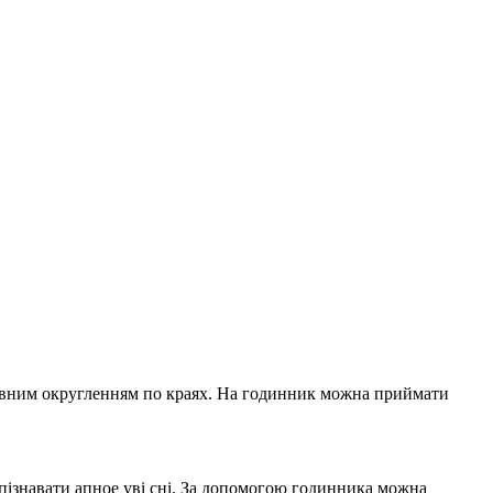
плавним округленням по краях. На годинник можна приймати
пізнавати апное уві сні. За допомогою годинника можна