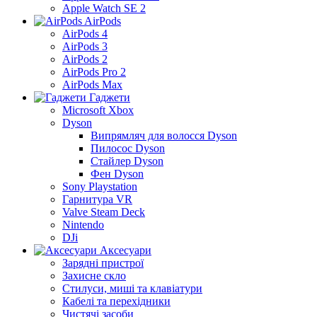
Apple Watch SE 2
AirPods
AirPods 4
AirPods 3
AirPods 2
AirPods Pro 2
AirPods Max
Гаджети
Microsoft Xbox
Dyson
Випрямляч для волосся Dyson
Пилосос Dyson
Стайлер Dyson
Фен Dyson
Sony Playstation
Гарнитура VR
Valve Steam Deck
Nintendo
DJi
Аксесуари
Зарядні пристрої
Захисне скло
Стилуси, миші та клавіатури
Кабелі та перехідники
Чистячі засоби