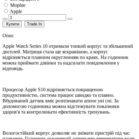
Mophie
Apple
Купити
Trade In
Опис
Apple Watch Series 10 отримали тонкий корпус та збільшений
дисплей. Матриця стала ще яскравішою, а корпус
відрізняється плавним округленням по краях. На годинник
можна приймати дзвінки та надсилати повідомлення у
відповідь.
Процесор Apple S10 відрізняється покращеною
продуктивністю, система працює швидко та плавно.
Вбудований датчик вміє розпізнавати апное уві сні. За
допомогою годинника можна відстежувати показники
здоров'я та контролювати ефективність тренувань.
Вологостійкий корпус дозволяє не знімати пристрій під час
плавання. Годинник оснащений датчиками температури води