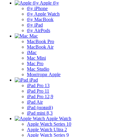
Apple б\у
б\у iPhone
б\у Apple Watch
б\у MacBook
б\у iPad
б\у AirPods
Mac
MacBook Pro
MacBook Air
iMac
Mac Mini
Mac Pro
Mac Studio
Монітори Apple
iPad
iPad Pro 13
iPad Pro 11
iPad Pro 12,9
iPad Air
iPad (новий)
iPad mini 8,3
Apple Watch
Apple Watch Series 10
Apple Watch Ultra 2
Apple Watch Series 9