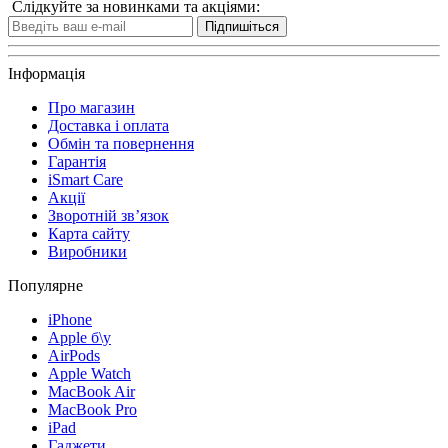
Слідкуйте за новинками та акціями:
Підпишіться
Інформація
Про магазин
Доставка і оплата
Обмін та повернення
Гарантія
iSmart Care
Акції
Зворотній зв’язок
Карта сайту
Виробники
Популярне
iPhone
Apple б\у
AirPods
Apple Watch
MacBook Air
MacBook Pro
iPad
Гаджети