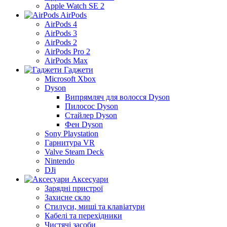
Apple Watch SE 2
AirPods
AirPods 4
AirPods 3
AirPods 2
AirPods Pro 2
AirPods Max
Гаджети
Microsoft Xbox
Dyson
Випрямляч для волосся Dyson
Пилосос Dyson
Стайлер Dyson
Фен Dyson
Sony Playstation
Гарнитура VR
Valve Steam Deck
Nintendo
DJi
Аксесуари
Зарядні пристрої
Захисне скло
Стилуси, миші та клавіатури
Кабелі та перехідники
Чистячі засоби