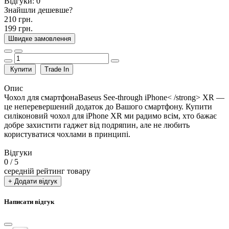
Відгуки:
0
Знайшли дешевше?
210 грн.
199 грн.
Швидке замовлення
Купити
Trade In
Опис
Чохол для смартфонаBaseus See-through iPhone< /strong> XR —
це неперевершений додаток до Вашого смартфону. Купити
силіконовий чохол для iPhone XR ми радимо всім, хто бажає
добре захистити гаджет від подряпин, але не любить
користуватися чохлами в принципі.
Відгуки
0
/ 5
середній рейтинг товару
+ Додати відгук
Написати відгук