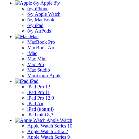
Apple б\у
б\у iPhone
б\у Apple Watch
б\у MacBook
б\у iPad
б\у AirPods
Mac
MacBook Pro
MacBook Air
iMac
Mac Mini
Mac Pro
Mac Studio
Монітори Apple
iPad
iPad Pro 13
iPad Pro 11
iPad Pro 12,9
iPad Air
iPad (новий)
iPad mini 8,3
Apple Watch
Apple Watch Series 10
Apple Watch Ultra 2
Apple Watch Series 9