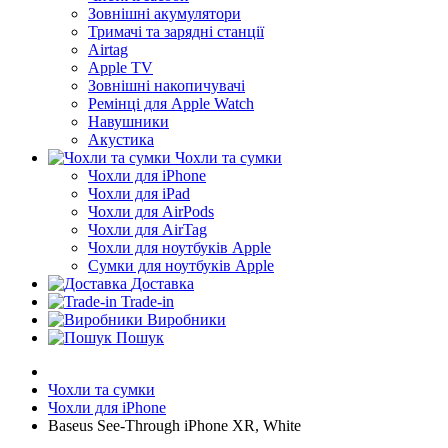
Зовнішні акумулятори
Тримачі та зарядні станції
Airtag
Apple TV
Зовнішні накопичувачі
Ремінці для Apple Watch
Навушники
Акустика
Чохли та сумки
Чохли для iPhone
Чохли для iPad
Чохли для AirPods
Чохли для AirTag
Чохли для ноутбуків Apple
Сумки для ноутбуків Apple
Доставка
Trade-in
Виробники
Пошук
Чохли та сумки
Чохли для iPhone
Baseus See-Through iPhone XR, White