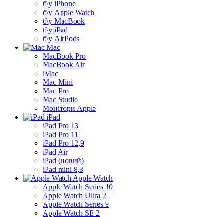
б\у iPhone
б\у Apple Watch
б\у MacBook
б\у iPad
б\у AirPods
Mac
MacBook Pro
MacBook Air
iMac
Mac Mini
Mac Pro
Mac Studio
Монітори Apple
iPad
iPad Pro 13
iPad Pro 11
iPad Pro 12,9
iPad Air
iPad (новий)
iPad mini 8,3
Apple Watch
Apple Watch Series 10
Apple Watch Ultra 2
Apple Watch Series 9
Apple Watch SE 2