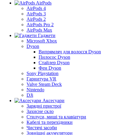
AirPods
AirPods 4
AirPods 3
AirPods 2
AirPods Pro 2
AirPods Max
Гаджети
Microsoft Xbox
Dyson
Випрямляч для волосся Dyson
Пилосос Dyson
Стайлер Dyson
Фен Dyson
Sony Playstation
Гарнитура VR
Valve Steam Deck
Nintendo
DJi
Аксесуари
Зарядні пристрої
Захисне скло
Стилуси, миші та клавіатури
Кабелі та перехідники
Чистячі засоби
Зовнішні акумулятори