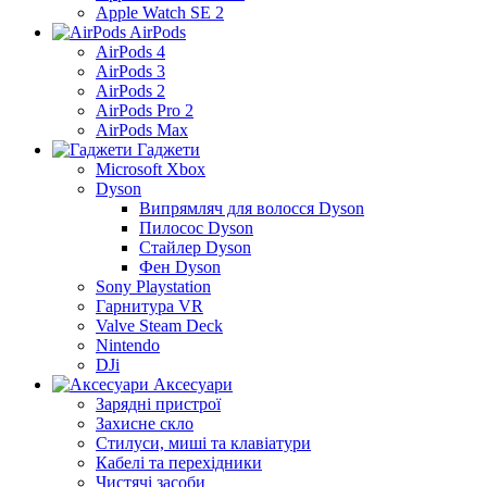
Apple Watch SE 2
AirPods
AirPods 4
AirPods 3
AirPods 2
AirPods Pro 2
AirPods Max
Гаджети
Microsoft Xbox
Dyson
Випрямляч для волосся Dyson
Пилосос Dyson
Стайлер Dyson
Фен Dyson
Sony Playstation
Гарнитура VR
Valve Steam Deck
Nintendo
DJi
Аксесуари
Зарядні пристрої
Захисне скло
Стилуси, миші та клавіатури
Кабелі та перехідники
Чистячі засоби