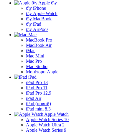
Apple б\у
б\у iPhone
б\у Apple Watch
б\у MacBook
б\у iPad
б\у AirPods
Mac
MacBook Pro
MacBook Air
iMac
Mac Mini
Mac Pro
Mac Studio
Монітори Apple
iPad
iPad Pro 13
iPad Pro 11
iPad Pro 12,9
iPad Air
iPad (новий)
iPad mini 8,3
Apple Watch
Apple Watch Series 10
Apple Watch Ultra 2
Apple Watch Series 9