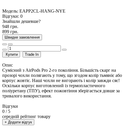
Модель:
EAPP2CL-HANG-NYE
Відгуки:
0
Знайшли дешевше?
948 грн.
899 грн.
Швидке замовлення
Купити
Trade In
Опис
Сумісний з AirPods Pro 2-го покоління. Більшість скарг на
прозорі чохли полягають у тому, що згодом колір тьмяніє або
корпус жовтіє. Наші чохли не вигорають і колір завжди сяє!
Оскільки корпус виготовлений із термопластичного
поліуретану (ТПУ), ефект пожовтіння зберігається довше за
тривалого використання.
Відгуки
0
/ 5
середній рейтинг товару
+ Додати відгук