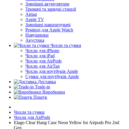
Зовнішні акумулятори
Тримачі та зарядні станції
Airtag
Apple TV
Зовнішні накопичувачі
Ремінці для Apple Watch
Навушники
Акустика
Чохли та сумки
Чохли для iPhone
Чохли для iPad
Чохли для AirPods
Чохли для AirTag
Чохли для ноутбуків Apple
Сумки для ноутбуків Apple
Доставка
Trade-in
Виробники
Пошук
Чохли та сумки
Чохли для AirPods
Elago Clear Hang Case Neon Yellow for Airpods Pro 2nd
Gen