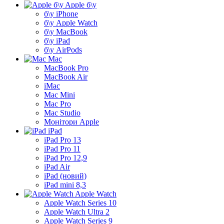
Apple б\у
б\у iPhone
б\у Apple Watch
б\у MacBook
б\у iPad
б\у AirPods
Mac
MacBook Pro
MacBook Air
iMac
Mac Mini
Mac Pro
Mac Studio
Монітори Apple
iPad
iPad Pro 13
iPad Pro 11
iPad Pro 12,9
iPad Air
iPad (новий)
iPad mini 8,3
Apple Watch
Apple Watch Series 10
Apple Watch Ultra 2
Apple Watch Series 9