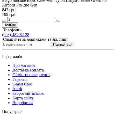
Elago Silicone Basic Case with Nylon Lanyard Pastel Green for
Airpods Pro 2nd Gen
843 грн.
799 грн.
Купити
Телефони:
(093)-482-82-28
Слідкуйте за новинками та акціями:
Підпишіться
Інформація
Про магазин
Доставка і оплата
Обмін та повернення
Гарантія
iSmart Care
Акції
Зворотній зв’язок
Карта сайту
Виробники
Популярне