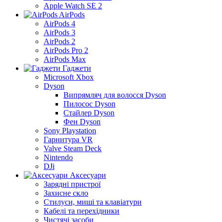
Apple Watch SE 2
AirPods
AirPods 4
AirPods 3
AirPods 2
AirPods Pro 2
AirPods Max
Гаджети
Microsoft Xbox
Dyson
Випрямляч для волосся Dyson
Пилосос Dyson
Стайлер Dyson
Фен Dyson
Sony Playstation
Гарнитура VR
Valve Steam Deck
Nintendo
DJi
Аксесуари
Зарядні пристрої
Захисне скло
Стилуси, миші та клавіатури
Кабелі та перехідники
Чистячі засоби