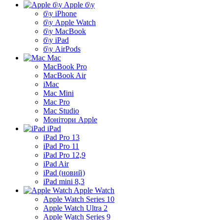
Apple б\у
б\у iPhone
б\у Apple Watch
б\у MacBook
б\у iPad
б\у AirPods
Mac
MacBook Pro
MacBook Air
iMac
Mac Mini
Mac Pro
Mac Studio
Монітори Apple
iPad
iPad Pro 13
iPad Pro 11
iPad Pro 12,9
iPad Air
iPad (новий)
iPad mini 8,3
Apple Watch
Apple Watch Series 10
Apple Watch Ultra 2
Apple Watch Series 9