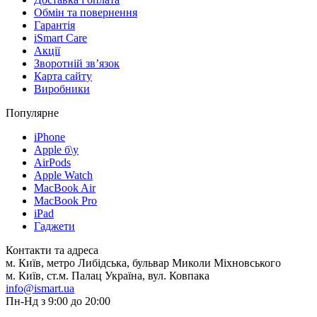
Обмін та повернення
Гарантія
iSmart Care
Акції
Зворотній зв’язок
Карта сайту
Виробники
Популярне
iPhone
Apple б\у
AirPods
Apple Watch
MacBook Air
MacBook Pro
iPad
Гаджети
Контакти та адреса
м. Київ, метро Либідська, бульвар Миколи Міхновського
м. Київ, ст.м. Палац Україна, вул. Ковпака
info@ismart.ua
Пн-Нд з 9:00 до 20:00