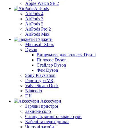
Apple Watch SE 2
AirPods
AirPods 4
AirPods 3
AirPods 2
AirPods Pro 2
AirPods Max
Гаджети
Microsoft Xbox
Dyson
Випрямляч для волосся Dyson
Пилосос Dyson
Стайлер Dyson
Фен Dyson
Sony Playstation
Гарнитура VR
Valve Steam Deck
Nintendo
DJi
Аксесуари
Зарядні пристрої
Захисне скло
Стилуси, миші та клавіатури
Кабелі та перехідники
Чистячі засоби