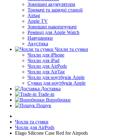
Зовнішні акумулятори
Тримачі та зарядні станції
Airtag
Apple TV
Зовнішні накопичувачі
Ремінці для Apple Watch
Навушники
Акустика
Чохли та сумки
Чохли для iPhone
Чохли для iPad
Чохли для AirPods
Чохли для AirTag
Чохли для ноутбуків Apple
Сумки для ноутбуків Apple
Доставка
Trade-in
Виробники
Пошук
Чохли та сумки
Чохли для AirPods
Elago Silicone Case Red for Airpods