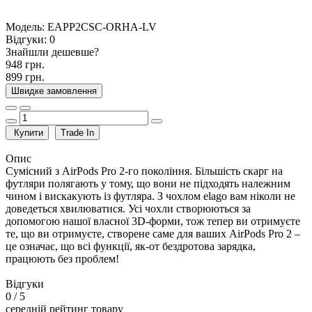
Модель:
EAPP2CSC-ORHA-LV
Відгуки:
0
Знайшли дешевше?
948 грн.
899 грн.
Швидке замовлення
Купити
Trade In
Опис
Сумісний з AirPods Pro 2-го покоління. Більшість скарг на
футляри полягають у тому, що вони не підходять належним
чином і вискакують із футляра. З чохлом elago вам ніколи не
доведеться хвилюватися. Усі чохли створюються за
допомогою нашої власної 3D-форми, тож тепер ви отримуєте
те, що ви отримуєте, створене саме для ваших AirPods Pro 2 –
це означає, що всі функції, як-от бездротова зарядка,
працюють без проблем!
Відгуки
0
/ 5
середній рейтинг товару