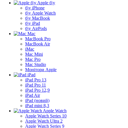
Apple б\у
б\у iPhone
б\у Apple Watch
б\у MacBook
б\у iPad
б\у AirPods
Mac
MacBook Pro
MacBook Air
iMac
Mac Mini
Mac Pro
Mac Studio
Монітори Apple
iPad
iPad Pro 13
iPad Pro 11
iPad Pro 12,9
iPad Air
iPad (новий)
iPad mini 8,3
Apple Watch
Apple Watch Series 10
Apple Watch Ultra 2
Apple Watch Series 9