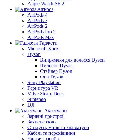
Apple Watch SE 2
AirPods
AirPods 4
AirPods 3
AirPods 2
AirPods Pro 2
AirPods Max
Гаджети
Microsoft Xbox
Dyson
Випрямляч для волосся Dyson
Пилосос Dyson
Стайлер Dyson
Фен Dyson
Sony Playstation
Гарнитура VR
Valve Steam Deck
Nintendo
DJi
Аксесуари
Зарядні пристрої
Захисне скло
Стилуси, миші та клавіатури
Кабелі та перехідники
Чистячі засоби