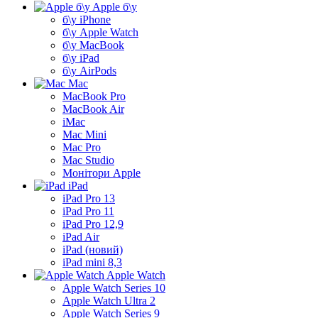
Apple б\у
б\у iPhone
б\у Apple Watch
б\у MacBook
б\у iPad
б\у AirPods
Mac
MacBook Pro
MacBook Air
iMac
Mac Mini
Mac Pro
Mac Studio
Монітори Apple
iPad
iPad Pro 13
iPad Pro 11
iPad Pro 12,9
iPad Air
iPad (новий)
iPad mini 8,3
Apple Watch
Apple Watch Series 10
Apple Watch Ultra 2
Apple Watch Series 9