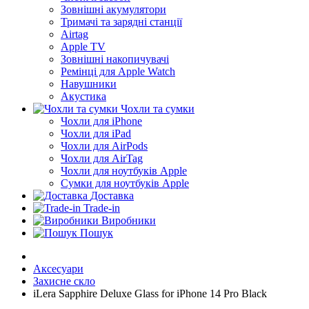
Зовнішні акумулятори
Тримачі та зарядні станції
Airtag
Apple TV
Зовнішні накопичувачі
Ремінці для Apple Watch
Навушники
Акустика
Чохли та сумки
Чохли для iPhone
Чохли для iPad
Чохли для AirPods
Чохли для AirTag
Чохли для ноутбуків Apple
Сумки для ноутбуків Apple
Доставка
Trade-in
Виробники
Пошук
Аксесуари
Захисне скло
iLera Sapphire Deluxe Glass for iPhone 14 Pro Black