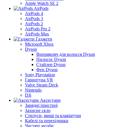
Apple Watch SE 2
AirPods
AirPods 4
AirPods 3
AirPods 2
AirPods Pro 2
AirPods Max
Гаджети
Microsoft Xbox
Dyson
Випрямляч для волосся Dyson
Пилосос Dyson
Стайлер Dyson
Фен Dyson
Sony Playstation
Гарнитура VR
Valve Steam Deck
Nintendo
DJi
Аксесуари
Зарядні пристрої
Захисне скло
Стилуси, миші та клавіатури
Кабелі та перехідники
Чистячі засоби