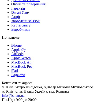
Обмін та повернення
Гарантія
iSmart Care
Акції
Зворотній зв’язок
Карта сайту
Виробники
Популярне
iPhone
Apple б\у
AirPods
Apple Watch
MacBook Air
MacBook Pro
iPad
Гаджети
Контакти та адреса
м. Київ, метро Либідська, бульвар Миколи Міхновського
м. Київ, ст.м. Палац Україна, вул. Ковпака
info@ismart.ua
Пн-Нд з 9:00 до 20:00