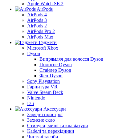
Apple Watch SE 2
AirPods
AirPods 4
AirPods 3
AirPods 2
AirPods Pro 2
AirPods Max
Гаджети
Microsoft Xbox
Dyson
Випрямляч для волосся Dyson
Пилосос Dyson
Стайлер Dyson
Фен Dyson
Sony Playstation
Гарнитура VR
Valve Steam Deck
Nintendo
DJi
Аксесуари
Зарядні пристрої
Захисне скло
Стилуси, миші та клавіатури
Кабелі та перехідники
Чистячі засоби