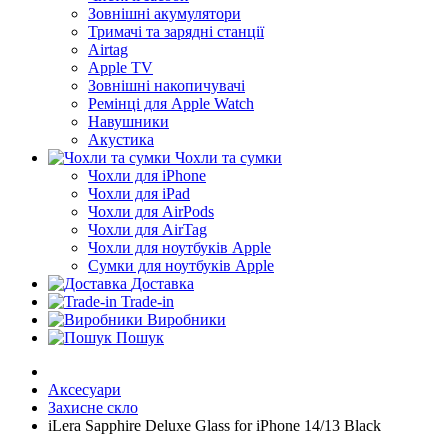
Зовнішні акумулятори
Тримачі та зарядні станції
Airtag
Apple TV
Зовнішні накопичувачі
Ремінці для Apple Watch
Навушники
Акустика
Чохли та сумки
Чохли для iPhone
Чохли для iPad
Чохли для AirPods
Чохли для AirTag
Чохли для ноутбуків Apple
Сумки для ноутбуків Apple
Доставка
Trade-in
Виробники
Пошук
Аксесуари
Захисне скло
iLera Sapphire Deluxe Glass for iPhone 14/13 Black