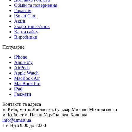
Обмін та повернення
Гарантія
iSmart Care
Акції
Зворотній зв’язок
Карта сайту
Виробники
Популярне
iPhone
Apple б\у
AirPods
Apple Watch
MacBook Air
MacBook Pro
iPad
Гаджети
Контакти та адреса
м. Київ, метро Либідська, бульвар Миколи Міхновського
м. Київ, ст.м. Палац Україна, вул. Ковпака
info@ismart.ua
Пн-Нд з 9:00 до 20:00