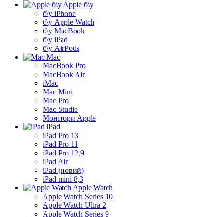
Apple б\у
б\у iPhone
б\у Apple Watch
б\у MacBook
б\у iPad
б\у AirPods
Mac
MacBook Pro
MacBook Air
iMac
Mac Mini
Mac Pro
Mac Studio
Монітори Apple
iPad
iPad Pro 13
iPad Pro 11
iPad Pro 12,9
iPad Air
iPad (новий)
iPad mini 8,3
Apple Watch
Apple Watch Series 10
Apple Watch Ultra 2
Apple Watch Series 9