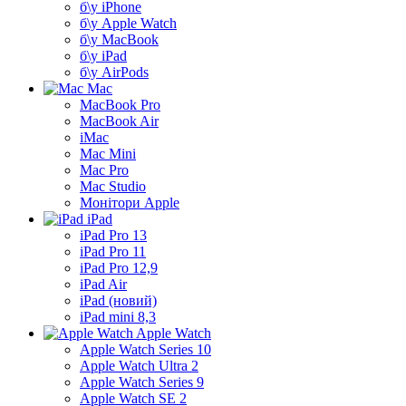
б\у iPhone
б\у Apple Watch
б\у MacBook
б\у iPad
б\у AirPods
Mac
MacBook Pro
MacBook Air
iMac
Mac Mini
Mac Pro
Mac Studio
Монітори Apple
iPad
iPad Pro 13
iPad Pro 11
iPad Pro 12,9
iPad Air
iPad (новий)
iPad mini 8,3
Apple Watch
Apple Watch Series 10
Apple Watch Ultra 2
Apple Watch Series 9
Apple Watch SE 2