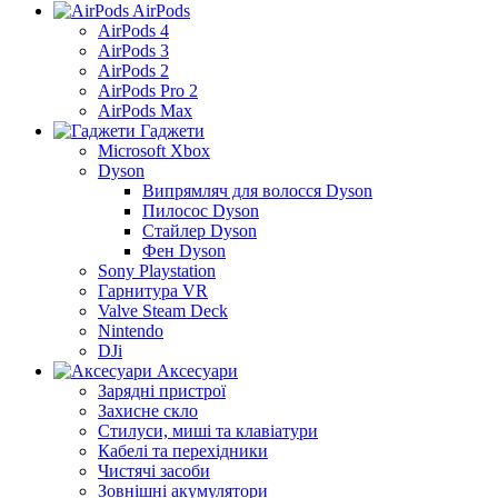
AirPods
AirPods 4
AirPods 3
AirPods 2
AirPods Pro 2
AirPods Max
Гаджети
Microsoft Xbox
Dyson
Випрямляч для волосся Dyson
Пилосос Dyson
Стайлер Dyson
Фен Dyson
Sony Playstation
Гарнитура VR
Valve Steam Deck
Nintendo
DJi
Аксесуари
Зарядні пристрої
Захисне скло
Стилуси, миші та клавіатури
Кабелі та перехідники
Чистячі засоби
Зовнішні акумулятори