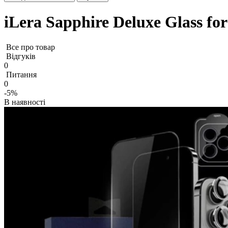
iLera Sapphire Deluxe Glass f
Все про товар
Відгуків
0
Питання
0
-5%
В наявності