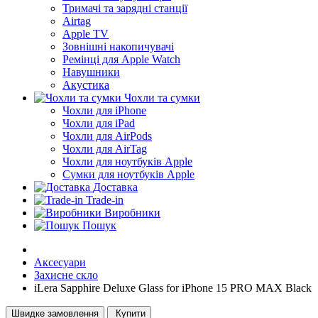
Тримачі та зарядні станції
Airtag
Apple TV
Зовнішні накопичувачі
Ремінці для Apple Watch
Навушники
Акустика
Чохли та сумки
Чохли для iPhone
Чохли для iPad
Чохли для AirPods
Чохли для AirTag
Чохли для ноутбуків Apple
Сумки для ноутбуків Apple
Доставка
Trade-in
Виробники
Пошук
Аксесуари
Захисне скло
iLera Sapphire Deluxe Glass for iPhone 15 PRO MAX Black
Швидке замовлення
Купити