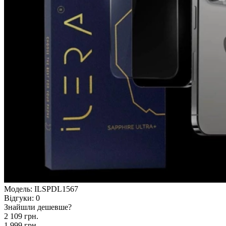
Модель:
ILSPDL1567
Відгуки:
0
Знайшли дешевше?
2 109 грн.
1 999 грн.