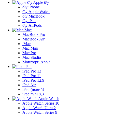
Apple б\у
б\у iPhone
б\у Apple Watch
б\у MacBook
б\у iPad
б\у AirPods
Mac
MacBook Pro
MacBook Air
iMac
Mac Mini
Mac Pro
Mac Studio
Монітори Apple
iPad
iPad Pro 13
iPad Pro 11
iPad Pro 12,9
iPad Air
iPad (новий)
iPad mini 8,3
Apple Watch
Apple Watch Series 10
Apple Watch Ultra 2
Apple Watch Series 9