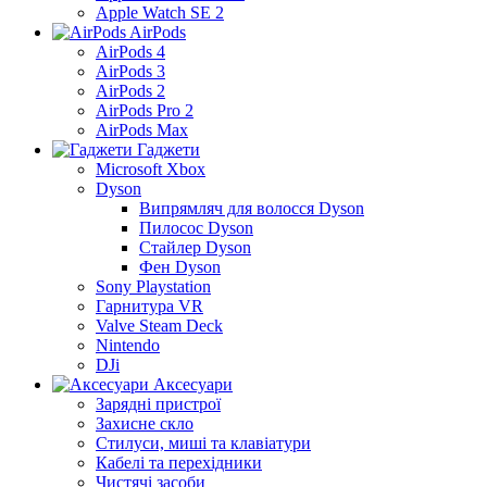
Apple Watch SE 2
AirPods
AirPods 4
AirPods 3
AirPods 2
AirPods Pro 2
AirPods Max
Гаджети
Microsoft Xbox
Dyson
Випрямляч для волосся Dyson
Пилосос Dyson
Стайлер Dyson
Фен Dyson
Sony Playstation
Гарнитура VR
Valve Steam Deck
Nintendo
DJi
Аксесуари
Зарядні пристрої
Захисне скло
Стилуси, миші та клавіатури
Кабелі та перехідники
Чистячі засоби